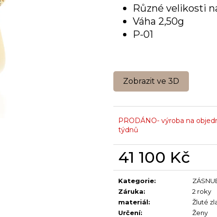
Různé velikosti n
Váha 2,50g
P-01
Zobrazit ve 3D
PRODÁNO- výroba na objedn
týdnů
41 100 Kč
Měrná
cena:
Kategorie
:
ZÁSNUB
Záruka
:
2 roky
materiál
:
Žluté zl
Určení
:
Ženy