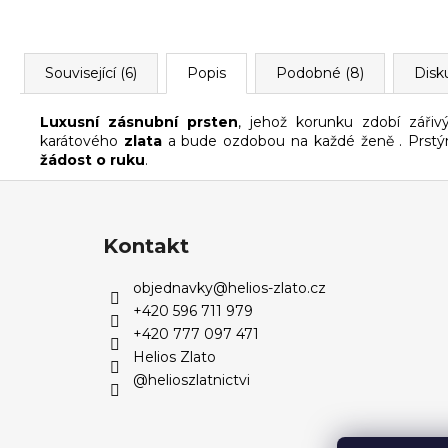
Související (6)
Popis
Podobné (8)
Disk
Luxusní
zásnubní prsten
, jehož korunku zdobí zářiv
karátového
zlata
a bude ozdobou na každé ženě . Prstýne
žádost o ruku
.
Z
á
p
Kontakt
a
objednavky
@
helios-zlato.cz
t
+420 596 711 979
í
+420 777 097 471
Helios Zlato
@helioszlatnictvi