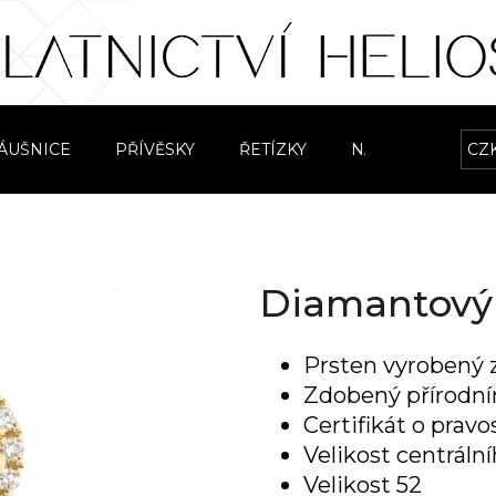
Co potřebujete najít?
ÁUŠNICE
PŘÍVĚSKY
ŘETÍZKY
NÁRAMKY
CZ
S
HLEDAT
Diamantový p
Doporučujeme
Prsten vyrobený z
Zdobený přírodn
Certifikát o prav
Velikost centrá
Velikost 52