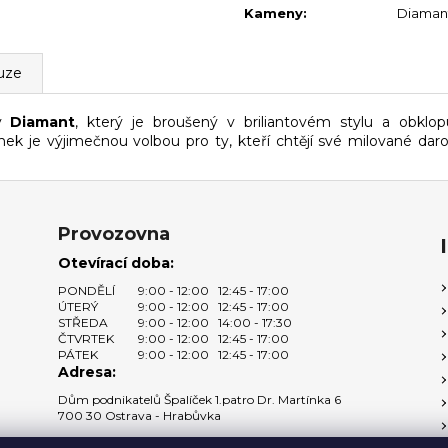
Kameny
:
Diaman
uze
ý
D
iamant
, který je broušený v briliantovém stylu a obklo
k je výjimečnou volbou pro ty, kteří chtějí své milované dar
Provozovna
Otevírací doba:
PONDĚLÍ
9:00 - 12:00
12:45 - 17:00
ÚTERÝ
9:00 - 12:00
12:45 - 17:00
STŘEDA
9:00 - 12:00
14:00 - 17:30
ČTVRTEK
9:00 - 12:00
12:45 - 17:00
PÁTEK
9:00 - 12:00
12:45 - 17:00
Adresa:
Dům podnikatelů Špalíček 1.patro Dr. Martínka 6
700 30 Ostrava - Hrabůvka
Zobrazit na mapě →