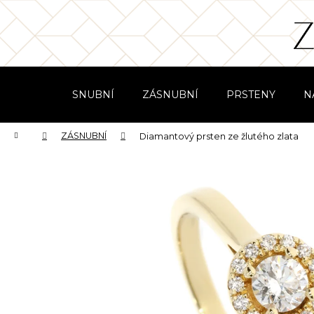
K
Přejít
na
o
obsah
Zpět
Zpět
š
do
do
í
obchodu
obchodu
k
SNUBNÍ
ZÁSNUBNÍ
PRSTENY
N
Domů
ZÁSNUBNÍ
Diamantový prsten ze žlutého zlata