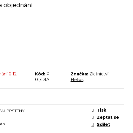
a objednání
ání 6-12
Kód:
P-
Značka:
Zlatnictví
01/DIA
Helios
Tisk
NÍ PRSTENY
Zeptat se
ato
Sdílet