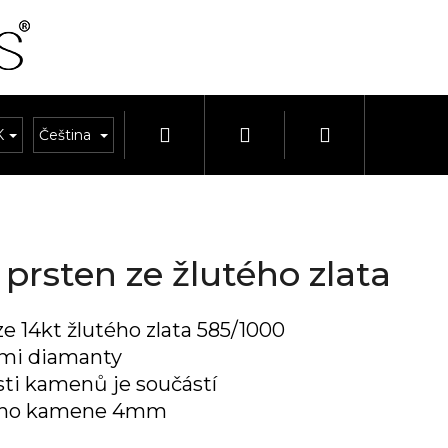
Hledat
Přihlášení
Nákupní
K
OUPRAVY
Čeština
HODINKY A ŘEMÍNKY
HODINY A BUDÍKY
košík
rsten ze žlutého zlata
e 14kt žlutého zlata 585/1000
ími diamanty
osti kamenů je součástí
lního kamene 4mm