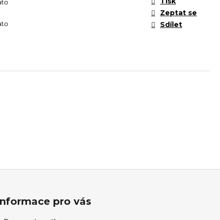
Tisk
ato
Zeptat se
ato
Sdílet
Informace pro vás