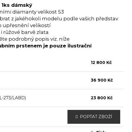
a 1ks dámský
ními diamanty velikost 53
ybrat z jakéhokoli modelu podle vašich představ
o upřesnění velikostí
i růžové barvě zlata
te podrobný popis viz. níže
ubním prstenem je pouze ilustrační
12 800 Kč
36 900 Kč
L-273/LABD)
23 800 Kč
POPTAT ZBOŽÍ