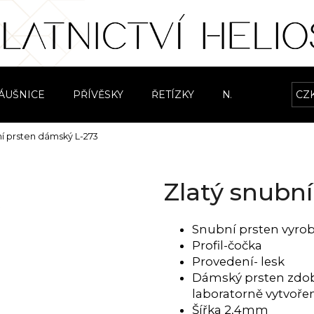
Co potřebujete najít?
ÁUŠNICE
PŘÍVĚSKY
ŘETÍZKY
NÁRAMKY
CZ
S
HLEDAT
ní prsten dámský L-273
Zlatý snubn
Doporučujeme
Snubní prsten vyrob
Profil-čočka
Provedení- lesk
Dámský prsten zdob
laboratorně vytvoř
Šířka 2,4mm