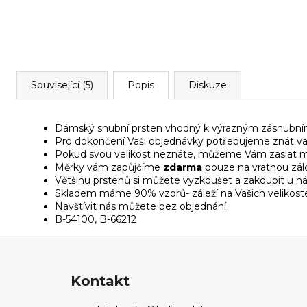
Související (5)
Popis
Diskuze
Dámský snubní prsten vhodný k výrazným zásnubn
Pro dokončení Vaši objednávky potřebujeme znát vaš
Pokud svou velikost neznáte, můžeme Vám zaslat měř
Měrky vám zapůjčíme
zdarma
pouze na vratnou zál
Většinu prstenů si můžete vyzkoušet a zakoupit u n
Skladem máme 90% vzorů- záleží na Vašich velikost
Navštívit nás můžete bez objednání
B-54100, B-66212
Z
á
p
Kontakt
a