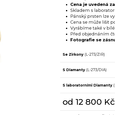
Cena je uvedená z
Skladem s laborator
Pánský prsten lze v
Cena se může lišit p
Vyrábíme také v bílé 
Před objednáním čtě
Fotografie se zásn
Se Zirkony
(L-273/ZIR)
S Diamanty
(L-273/DIA)
S laboratorními Diamanty
(
od
12 800 Kč
Měrná
cena: