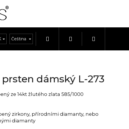
Hledat
Přihlášení
Nákupní
K
OUPRAVY
Čeština
HODINKY A ŘEMÍNKY
HODINY A BUDÍKY
košík
í prsten dámský L-273
ený ze 14kt žlutého zlata 585/1000
ený zirkony, přírodními diamanty, nebo
enými diamanty