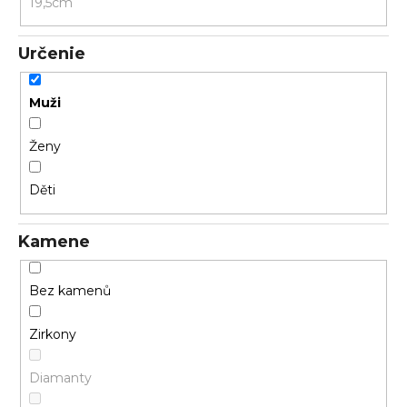
19,5cm
Určenie
Muži
Ženy
Děti
Kamene
Bez kamenů
Zirkony
Diamanty