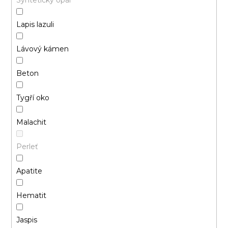
Lapis lazuli
Lávový kámen
Beton
Tygří oko
Malachit
Perleť
Apatite
Hematit
Jaspis