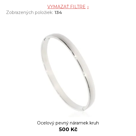
VYMAZAŤ FILTRE
Zobrazených položiek:
134
V
ý
p
i
s
p
r
o
d
u
k
t
o
Ocelový pevný náramek kruh
v
500 Kč