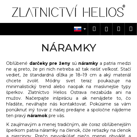
K
Prejsť
na
o
obsah
Späť
Späť
š
í
Hľadať
Náku
M
Prihlásen
Č
k
košík
o
NÁRAMKY
p
o
Obľúbené
darčeky pre ženy
sú
náramky
a patria medzi
t
ne aj preto, že pri nich netreba až tak riešiť veľkosť. Stačí
r
vedieť, že štandardná dĺžka je 18–19 cm a aký materiál
e
chcete zvoliť. Módny svet teraz poukazuje na
minimalistický trend alebo naopak na masívnejšie typy
b
šperkov. Zlatníctvo Helios Ostrava nezabúda ani na
u
mužov. Načerpajte inšpiráciu a ak nenájdete to, čo
j
hľadáte, neváhajte nás kontaktovať. Pokúsime sa vám
ponúknuť iný tovar z našej predajne a spoločne nájdeme
e
ten pravý
náramok
pre vás.
t
K zaujímavým a menej tradičným, ale čoraz obľúbenejším
e
šperkom patria náramky na členok, čiže retiazky na clenok
n
a piercingy. Prečo nevyskúšať niečo menej obvyklé a