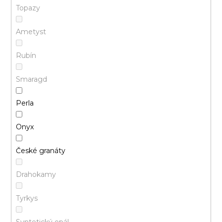
Topazy
Ametyst
Rubín
Smaragd
Perla
Onyx
České granáty
Drahokamy
Tyrkys
Syntetický opál