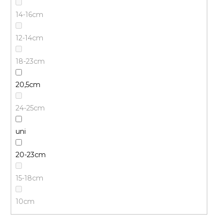
14-16cm
12-14cm
18-23cm
20,5cm
24-25cm
uni
20-23cm
15-18cm
10cm