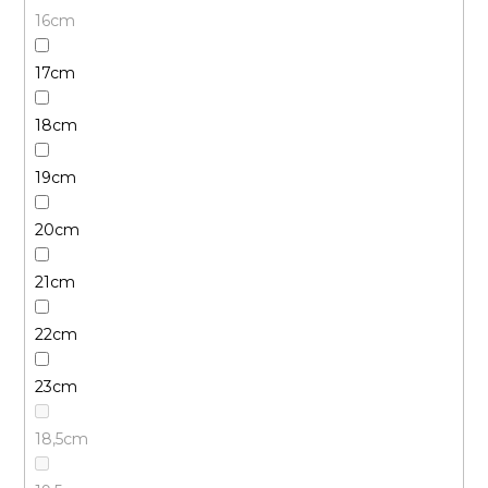
16cm
17cm
18cm
19cm
20cm
21cm
22cm
23cm
18,5cm