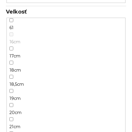
Veľkosť
61
16cm
17cm
18cm
18,5cm
19cm
20cm
21cm