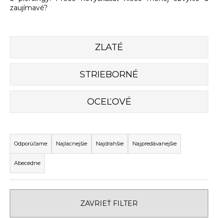
zaujímavé?
á
j
s
ZLATÉ
ť
?
STRIEBORNÉ
OCEĽOVÉ
HĽADAŤ
R
a
Odporúčame
Najlacnejšie
Najdrahšie
Najpredávanejšie
O
d
Abecedne
d
e
p
n
o
i
r
ZAVRIEŤ FILTER
e
ú