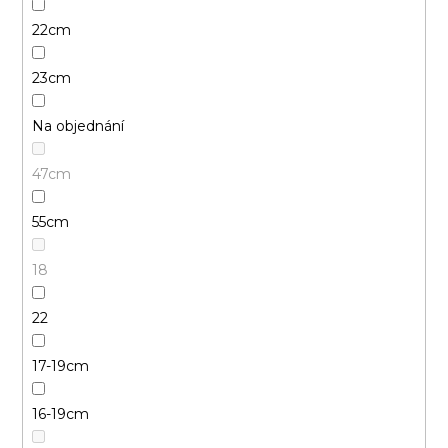
22cm
23cm
Na objednání
47cm
55cm
18
22
17-19cm
16-19cm