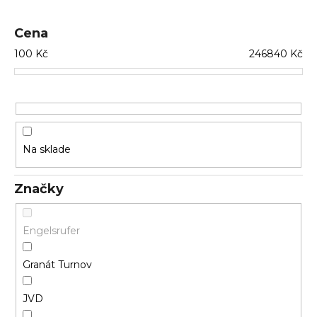
č
p
a
r
m
Cena
o
e
100
Kč
246840
Kč
d
u
k
t
o
v
Na sklade
Značky
Engelsrufer
Granát Turnov
JVD