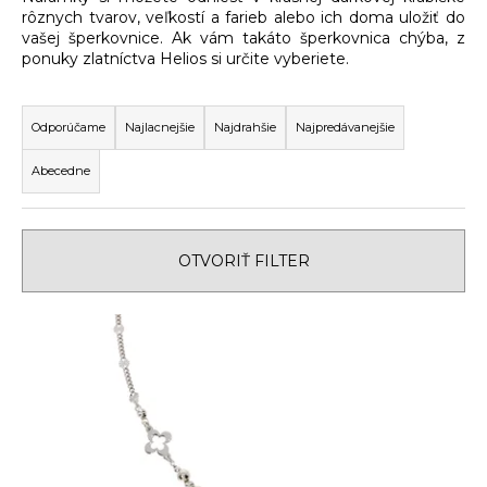
rôznych tvarov, veľkostí a farieb alebo ich doma uložiť do
á
vašej šperkovnice. Ak vám takáto šperkovnica chýba, z
j
ponuky zlatníctva Helios si určite vyberiete.
s
R
ť
a
Odporúčame
Najlacnejšie
Najdrahšie
Najpredávanejšie
?
d
Abecedne
e
n
i
HĽADAŤ
OTVORIŤ FILTER
e
p
V
r
O
ý
o
d
p
d
p
i
u
o
s
k
r
p
ú
t