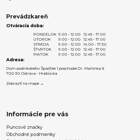
y
v
ý
Prevádzkareň
p
Otváracia doba:
i
PONDELOK
9:00 - 12:00
12:45 - 17:00
s
UTOROK
9:00 - 12:00
12:45 - 17:00
u
STREDA
9:00 - 12:00
14:00 - 17:30
ŠTVRTOK
9:00 - 12:00
12:45 - 17:00
PIATOK
9:00 - 12:00
12:45 - 17:00
Adresa:
Dom podnikateľov Špalíček 1.poschodie Dr. Martínka 6
700 30 Ostrava - Hrabůvka
Zobraziť na mape →
Informácie pre vás
Puncové značky
Obchodné podmienky