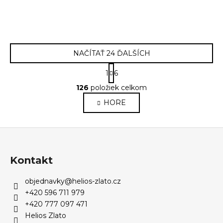
NAČÍTAŤ 24 ĎALŠÍCH
S
1
6
t
O
r
126
položiek celkom
v
á
HORE
l
n
k
á
o
d
Z
v
a
a
á
c
n
p
i
Kontakt
i
e
ä
e
p
objednavky
@
helios-zlato.cz
t
r
+420 596 711 979
i
v
+420 777 097 471
e
k
Helios Zlato