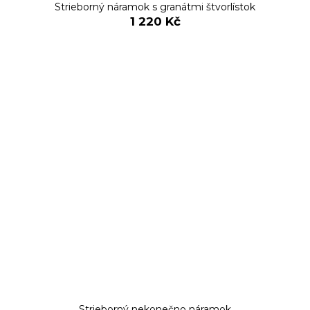
Strieborný náramok s granátmi štvorlístok
1 220 Kč
Strieborný nekonečno náramok