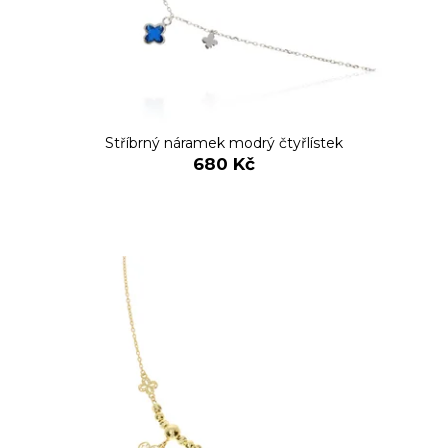
Stříbrný náramek modrý čtyřlístek
680 Kč