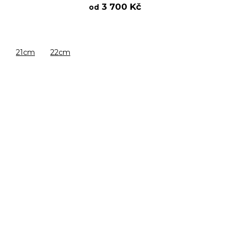
3 700 Kč
od
21cm
22cm