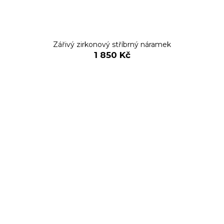
Zářivý zirkonový stříbrný náramek
1 850 Kč