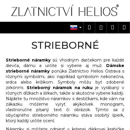
K
Prejsť
na
o
obsah
Späť
Späť
š
í
Hľadať
Náku
M
Prihlásen
Č
k
košík
o
STRIEBORNÉ
p
o
Strieborné náramky
sú vhodným darčekom pre každé
t
dievča, dámu a určite si vyberie aj muž.
Dámske
r
strieborné náramky
ponúka Zlatníctvo Helios Ostrava s
e
rôznymi symbolmi, ako napríklad symbolom nekonečna,
srdca alebo krížikom. Symboly môžu byť zdobené
b
zirkónmi.
Strieborný náramok na ruku
je vyrábaný v
u
rôznych dĺžkach a šírkach, takže si skutočne vyberie každý.
j
Nájdete tu množstvo náramkov s destičkami, kde vám na
zákazku môžeme vyryť akýkoľvek monogram,
e
vlastnoručne písaný text či obrázok. Týmto sa z
t
obyčajného strieborného náramku stáva osobitý šperk,
ktorý každý určite ocení.
e
n
Náramky si môžete odniesť v krásnej dárkovej krabičke