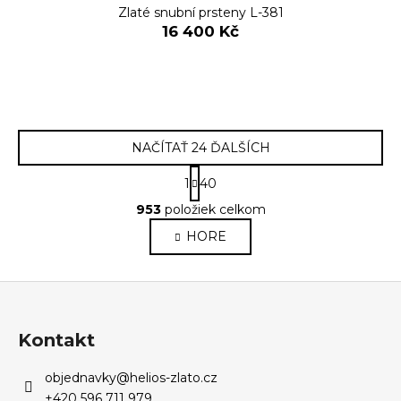
Zlaté snubní prsteny L-381
16 400 Kč
NAČÍTAŤ 24 ĎALŠÍCH
S
1
40
t
O
r
953
položiek celkom
v
á
HORE
l
n
k
á
o
d
Z
v
a
a
á
c
n
p
i
Kontakt
i
e
ä
e
p
objednavky
@
helios-zlato.cz
t
r
+420 596 711 979