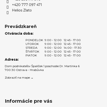
i
v
+420 777 097 471
e
k
Helios Zlato
y
v
ý
Prevádzkareň
p
Otváracia doba:
i
PONDELOK
9:00 - 12:00
12:45 - 17:00
s
UTOROK
9:00 - 12:00
12:45 - 17:00
u
STREDA
9:00 - 12:00
14:00 - 17:30
ŠTVRTOK
9:00 - 12:00
12:45 - 17:00
PIATOK
9:00 - 12:00
12:45 - 17:00
Adresa:
Dom podnikateľov Špalíček 1.poschodie Dr. Martínka 6
700 30 Ostrava - Hrabůvka
Zobraziť na mape →
Informácie pre vás