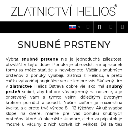
K
Prejsť
na
o
obsah
Späť
Späť
š
í
Hľadať
Náku
M
Prihlásen
Č
k
košík
o
SNUBNÉ PRSTENY
p
o
Vybrať
snubné prstene
nie je jednoduchá záležitosť,
t
obzvlášť v tejto dobe. Ponuka je obrovská, ale aj napriek
r
tomu sa môže stať, že si nevyberiete. Väčšinu snubných
e
prsteňov z ponuky vyrábajú zlatníci z Heliosu, a preto
môžu vytvoriť aj originálne verzie len pre vás. Skúsený tím
b
v
zlatníctve
Helios Ostrava dobre vie, ako má
snubný
u
prsteň
sedieť, aby bol pre vás príjemný na nosenie, a je
j
pripravený vám s týmto veľmi dôležitým životným
krokom pomôcť a poradiť. Našim cieľom je maximálna
e
kvalita, a aj preto trvá výroba 8 – 12 týždňov. Ak už svadba
t
klope na dvere, máme pre vás ponuku snubných
prsteňov, ktoré sú okamžite skladom, alebo za príplatok je
e
možné u väčšiny z nich upraviť ich veľkosť. Dá sa tiež
n