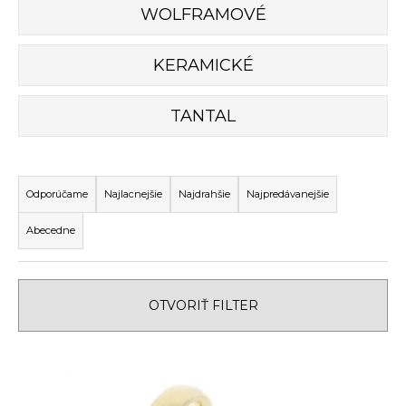
č
WOLFRAMOVÉ
a
m
e
KERAMICKÉ
TANTAL
R
a
Odporúčame
Najlacnejšie
Najdrahšie
Najpredávanejšie
d
Abecedne
e
n
i
OTVORIŤ FILTER
e
p
V
r
ý
o