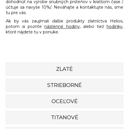
dohodnúť na výrobe snubných prsteňov v kratšom čase /
á
účtuje sa navyše 10%/. Neváhajte a kontaktujte nás, sme
tu pre vás.
j
s
Ak by vás zaujímali ďalšie produkty zlatníctva Helios,
potom si pozrite
nástenné hodiny
, alebo tiež
hodinky
,
ť
ktoré nájdete tu v ponuke.
?
HĽADAŤ
ZLATÉ
STRIEBORNÉ
O
d
OCEĽOVÉ
p
o
r
TITANOVÉ
ú