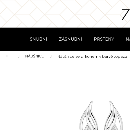
K
Přejít
na
o
obsah
Zpět
Zpět
š
do
do
í
obchodu
obchodu
k
SNUBNÍ
ZÁSNUBNÍ
PRSTENY
N
Domů
NÁUŠNICE
Náušnice se zirkonem v barvě topazu