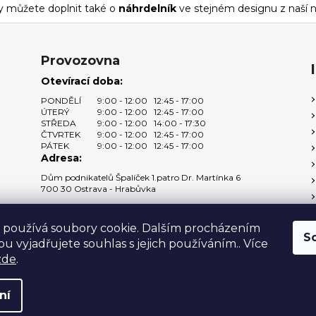
y můžete doplnit také o
náhrdelník
ve stejném designu z naší n
Provozovna
Otevírací doba:
PONDĚLÍ
9:00 - 12:00
12:45 - 17:00
ÚTERÝ
9:00 - 12:00
12:45 - 17:00
STŘEDA
9:00 - 12:00
14:00 - 17:30
ČTVRTEK
9:00 - 12:00
12:45 - 17:00
PÁTEK
9:00 - 12:00
12:45 - 17:00
Adresa:
Dům podnikatelů Špalíček 1.patro Dr. Martínka 6
700 30 Ostrava - Hrabůvka
Zobrazit na mapě →
 používá soubory cookie. Dalším procházením
S
u vyjadřujete souhlas s jejich používáním.. Více
zde
.
 vyhrazena.
ní