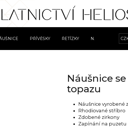
Co potřebujete najít?
ÁUŠNICE
PŘÍVĚSKY
ŘETÍZKY
NÁRAMKY
CZ
S
HLEDAT
Náušnice se
Doporučujeme
topazu
Náušnice vyrobené z
Rhodiované stříbro
Zdobené zirkony
Zapínání na puzetu