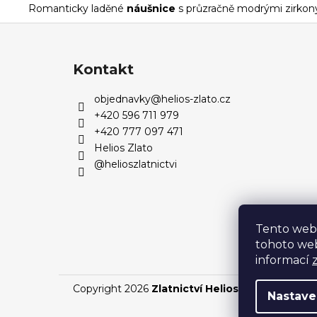
Romanticky laděné
náušnice
s průzračně modrými zirkon
Z
á
p
Kontakt
a
objednavky
@
helios-zlato.cz
t
+420 596 711 979
í
+420 777 097 471
Helios Zlato
@helioszlatnictvi
Tento web
tohoto web
informací
Copyright 2026
Zlatnictví Helios
. Všechna práva
Nastave