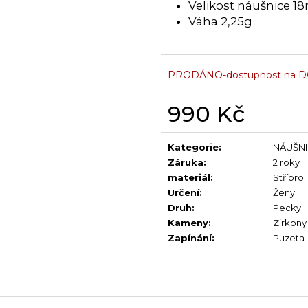
Velikost náušnice 
Váha 2,25g
PRODÁNO-dostupnost na 
990 Kč
Měrná
cena:
Kategorie
:
NÁUŠNI
Záruka
:
2 roky
materiál
:
Stříbro
Určení
:
Ženy
Druh
:
Pecky
Kameny
:
Zirkony
Zapínání
:
Puzeta