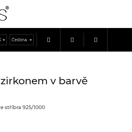
Hledat
Přihlášení
Nákupní
K
OUPRAVY
Čeština
HODINKY A ŘEMÍNKY
HODINY A BUDÍKY
košík
 zirkonem v barvě
e stříbra 925/1000