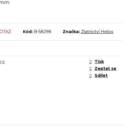
18mm
DOTAZ
Kód:
B-58298
Značka:
Zlatnictví Helios
Tisk
CE
Zeptat se
Sdílet