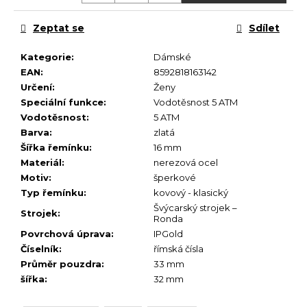
č
u
Zeptat se
Sdílet
j
e
Kategorie
:
Dámské
m
EAN
:
8592818163142
e
Určení
:
Ženy
Speciální funkce
:
Vodotěsnost 5 ATM
Vodotěsnost
:
5 ATM
Barva
:
zlatá
Šířka řemínku
:
16 mm
Materiál
:
nerezová ocel
Motiv
:
šperkové
Typ řemínku
:
kovový - klasický
Švýcarský strojek –
Strojek
:
Ronda
Povrchová úprava
:
IPGold
Číselník
:
římská čísla
Průměr pouzdra
:
33 mm
šířka
:
32 mm