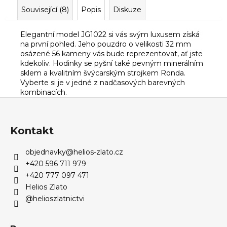
Související (8)
Popis
Diskuze
Elegantní model JG1022 si vás svým luxusem získá
na první pohled. Jeho pouzdro o velikosti 32 mm
osázené 56 kameny vás bude reprezentovat, ať jste
kdekoliv. Hodinky se pyšní také pevným minerálním
sklem a kvalitním švýcarským strojkem Ronda.
Vyberte si je v jedné z nadčasových barevných
kombinacích.
Z
á
p
Kontakt
a
objednavky
@
helios-zlato.cz
t
+420 596 711 979
í
+420 777 097 471
Helios Zlato
@helioszlatnictvi