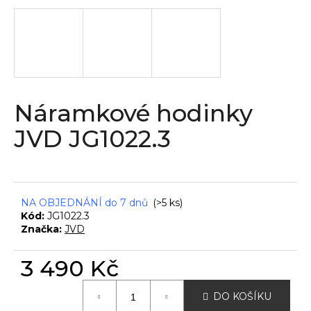
a
j
í
t
?
Náramkové hodinky
JVD JG1022.3
HLEDAT
NA OBJEDNÁNÍ do 7 dnů
(>5 ks)
Kód:
JG1022.3
D
Značka:
JVD
o
p
3 490 Kč
o
r
Měrná
u
DO KOŠÍKU
cena: