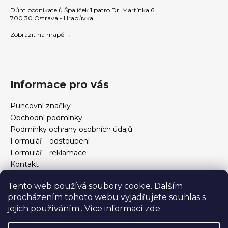
Dům podnikatelů Špalíček 1.patro Dr. Martínka 6
700 30 Ostrava - Hrabůvka
Zobrazit na mapě →
Informace pro vás
Puncovní značky
Obchodní podmínky
Podmínky ochrany osobních údajů
Formulář - odstoupení
Formulář - reklamace
Kontakt
Jak určit velikost prstenu
Tento web používá soubory cookie. Dalším
Jak vybrat šperky?
procházením tohoto webu vyjadřujete souhlas s
Formulář pro vrácení, výměnu, reklamaci a odstoupení od
jejich používáním.. Více informací
zde
.
smlouvy