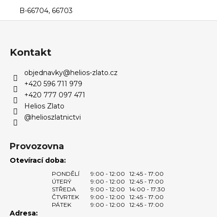
B-66704, 66703
Z
á
p
Kontakt
a
objednavky
@
helios-zlato.cz
t
+420 596 711 979
í
+420 777 097 471
Helios Zlato
@helioszlatnictvi
Provozovna
Otevírací doba:
PONDĚLÍ
9:00 - 12:00
12:45 - 17:00
ÚTERÝ
9:00 - 12:00
12:45 - 17:00
STŘEDA
9:00 - 12:00
14:00 - 17:30
ČTVRTEK
9:00 - 12:00
12:45 - 17:00
PÁTEK
9:00 - 12:00
12:45 - 17:00
Adresa: