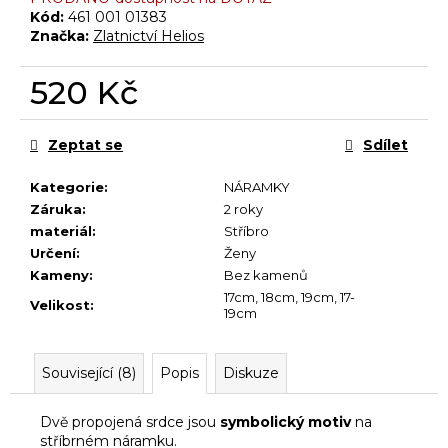
č
Kód:
461 001 01383
u
Značka:
Zlatnictví Helios
j
e
520 Kč
m
e
Měrná
cena:
Zeptat se
Sdílet
Kategorie
:
NÁRAMKY
Záruka
:
2 roky
materiál
:
Stříbro
Určení
:
Ženy
Kameny
:
Bez kamenů
17cm
,
18cm
,
19cm
,
17-
Velikost
:
19cm
Související (8)
Popis
Diskuze
Dvě propojená srdce jsou
symbolický motiv
na
stříbrném náramku.