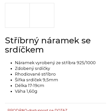
a
j
í
t
?
Stříbrný náramek se
srdíčkem
HLEDAT
Náramek vyrobený ze stříbra 925/1000
Zdobený srdíčky
Rhodiované stříbro
D
Šířka srdíček 9,5mm
o
Délka 17-19cm
p
Váha 1,60g
o
r
u
PRODÁNO-dostupnost na DOTAZ