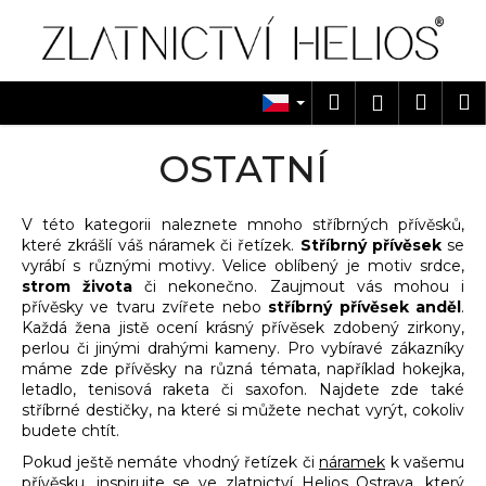
K
Přejít
na
o
obsah
Zpět
Zpět
š
í
Hledat
Náku
M
Přihlášen
C
k
košík
o
OSTATNÍ
p
o
V této kategorii naleznete mnoho stříbrných přívěsků,
t
které zkrášlí váš náramek či řetízek.
Stříbrný přívěsek
se
ř
vyrábí s různými motivy. Velice oblíbený je motiv srdce,
e
strom života
či nekonečno. Zaujmout vás mohou i
přívěsky ve tvaru zvířete nebo
stříbrný přívěsek anděl
.
b
Každá žena jistě ocení krásný přívěsek zdobený zirkony,
u
perlou či jinými drahými kameny. Pro vybíravé zákazníky
j
máme zde přívěsky na různá témata, například hokejka,
letadlo, tenisová raketa či saxofon. Najdete zde také
e
stříbrné destičky, na které si můžete nechat vyrýt, cokoliv
t
budete chtít.
e
Pokud ještě nemáte vhodný řetízek či
náramek
k vašemu
n
přívěsku, inspirujte se ve zlatnictví Helios Ostrava, který