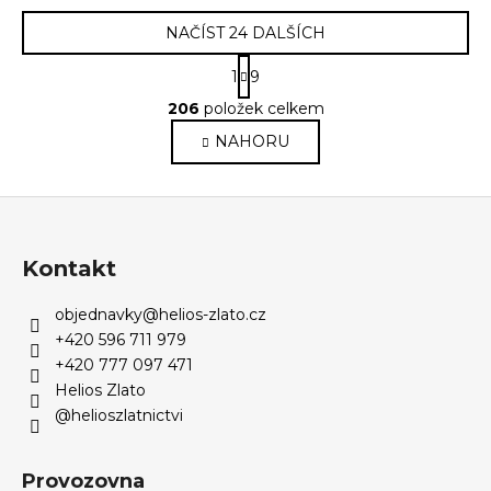
NAČÍST 24 DALŠÍCH
S
1
9
t
O
r
206
položek celkem
v
á
NAHORU
l
n
k
á
o
d
Z
v
a
á
á
c
n
p
í
Kontakt
í
p
a
r
objednavky
@
helios-zlato.cz
t
v
+420 596 711 979
í
k
+420 777 097 471
y
Helios Zlato
v
@helioszlatnictvi
ý
p
Provozovna
i