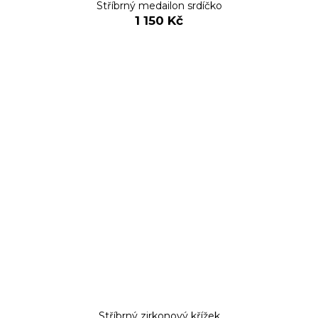
Stříbrný medailon srdíčko
1 150 Kč
Stříbrný zirkonový křížek