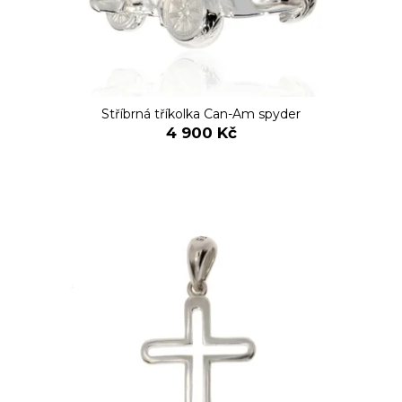
č
d
u
u
j
e
k
m
t
e
ů
Stříbrná tříkolka Can-Am spyder
4 900 Kč