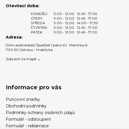
s
Otevírací doba:
u
PONDĚLÍ
9:00 - 12:00
12:45 - 17:00
ÚTERÝ
9:00 - 12:00
12:45 - 17:00
STŘEDA
9:00 - 12:00
14:00 - 17:30
ČTVRTEK
9:00 - 12:00
12:45 - 17:00
PÁTEK
9:00 - 12:00
12:45 - 17:00
Adresa:
Dům podnikatelů Špalíček 1.patro Dr. Martínka 6
700 30 Ostrava - Hrabůvka
Zobrazit na mapě →
Informace pro vás
Puncovní značky
Obchodní podmínky
Podmínky ochrany osobních údajů
Formulář - odstoupení
Formulář - reklamace