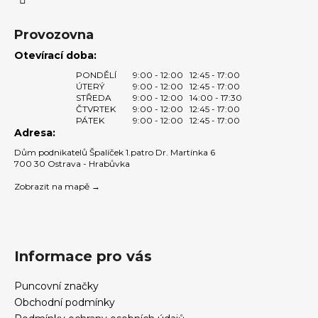
ý
p
Provozovna
i
s
Otevírací doba:
u
PONDĚLÍ
9:00 - 12:00
12:45 - 17:00
ÚTERÝ
9:00 - 12:00
12:45 - 17:00
STŘEDA
9:00 - 12:00
14:00 - 17:30
ČTVRTEK
9:00 - 12:00
12:45 - 17:00
PÁTEK
9:00 - 12:00
12:45 - 17:00
Adresa:
Dům podnikatelů Špalíček 1.patro Dr. Martínka 6
700 30 Ostrava - Hrabůvka
Zobrazit na mapě →
Informace pro vás
Puncovní značky
Obchodní podmínky