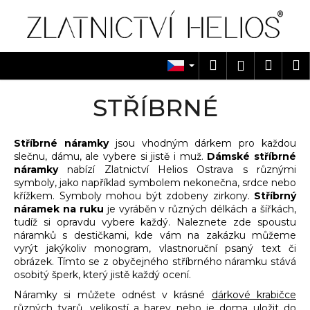
K
Přejít
na
o
obsah
Zpět
Zpět
š
í
Hledat
Náku
M
Přihlášen
C
k
košík
o
STŘÍBRNÉ
p
o
Stříbrné náramky
jsou vhodným dárkem pro každou
t
slečnu, dámu, ale vybere si jistě i muž.
Dámské stříbrné
ř
náramky
nabízí Zlatnictví Helios Ostrava s různými
e
symboly, jako například symbolem nekonečna, srdce nebo
křížkem. Symboly mohou být zdobeny zirkony.
Stříbrný
b
náramek na ruku
je vyráběn v různých délkách a šířkách,
u
tudíž si opravdu vybere každý. Naleznete zde spoustu
j
náramků s destičkami, kde vám na zakázku můžeme
vyrýt jakýkoliv monogram, vlastnoruční psaný text či
e
obrázek. Tímto se z obyčejného stříbrného náramku stává
t
osobitý šperk, který jistě každý ocení.
e
Náramky si můžete odnést v krásné
dárkové krabičce
n
různých tvarů, velikostí a barev nebo je doma uložit do