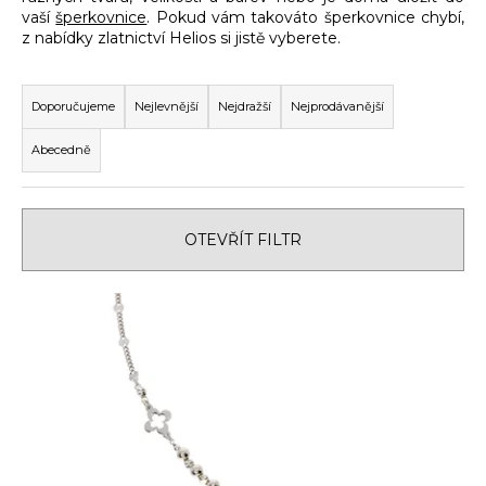
vaší
šperkovnice
. Pokud vám takováto šperkovnice chybí,
a
z nabídky zlatnictví Helios si jistě vyberete.
j
Ř
í
a
t
Doporučujeme
Nejlevnější
Nejdražší
Nejprodávanější
z
?
Abecedně
e
n
í
OTEVŘÍT FILTR
p
HLEDAT
r
V
o
ý
d
D
p
u
o
i
k
p
s
t
o
r
p
ů
u
r