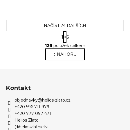
NAČÍST 24 DALŠÍCH
S
1
6
t
O
r
126
položek celkem
v
á
NAHORU
l
n
k
á
o
d
Z
v
a
á
á
c
n
p
í
Kontakt
í
p
a
r
objednavky
@
helios-zlato.cz
t
v
+420 596 711 979
í
k
+420 777 097 471
y
Helios Zlato
v
@helioszlatnictvi