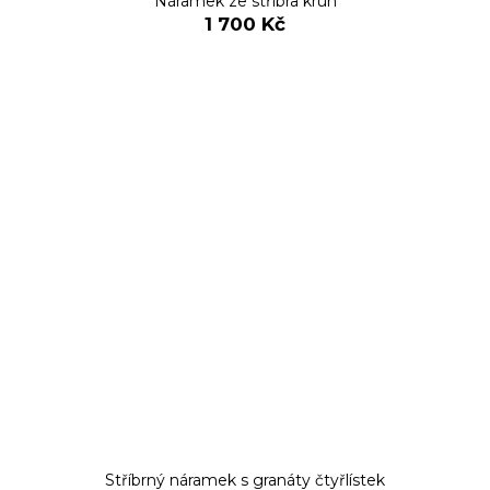
Náramek ze stříbra kruh
1 700 Kč
Stříbrný náramek s granáty čtyřlístek