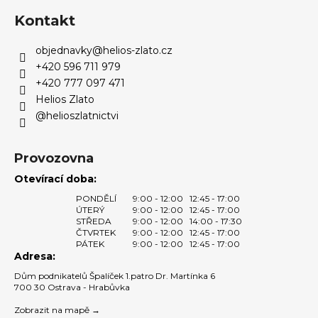
á
č
p
u
Kontakt
j
a
e
objednavky
@
helios-zlato.cz
t
m
+420 596 711 979
í
e
+420 777 097 471
Helios Zlato
@helioszlatnictvi
Provozovna
Otevírací doba:
PONDĚLÍ
9:00 - 12:00
12:45 - 17:00
ÚTERÝ
9:00 - 12:00
12:45 - 17:00
STŘEDA
9:00 - 12:00
14:00 - 17:30
ČTVRTEK
9:00 - 12:00
12:45 - 17:00
PÁTEK
9:00 - 12:00
12:45 - 17:00
Adresa:
Dům podnikatelů Špalíček 1.patro Dr. Martínka 6
700 30 Ostrava - Hrabůvka
Zobrazit na mapě →