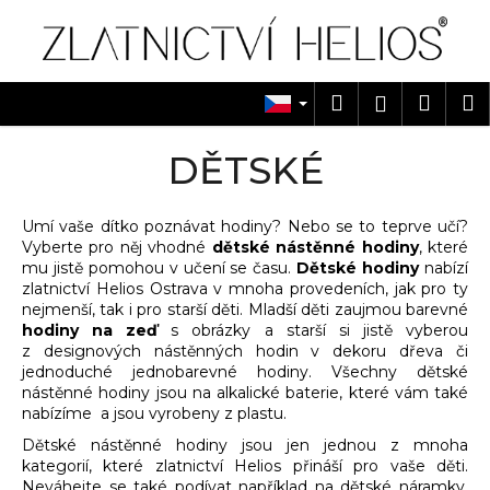
K
Přejít
na
o
obsah
Zpět
Zpět
š
í
Hledat
Náku
M
Přihlášen
C
k
košík
o
DĚTSKÉ
p
o
Umí vaše dítko poznávat hodiny? Nebo se to teprve učí?
t
Vyberte pro něj vhodné
dětské nástěnné hodiny
, které
ř
mu jistě pomohou v učení se času.
Dětské hodiny
nabízí
e
zlatnictví Helios Ostrava v mnoha provedeních, jak pro ty
nejmenší, tak i pro starší děti. Mladší děti zaujmou barevné
b
hodiny na zeď
s obrázky a starší si jistě vyberou
u
z designových nástěnných hodin v dekoru dřeva či
j
jednoduché jednobarevné hodiny. Všechny dětské
nástěnné hodiny jsou na alkalické baterie, které vám také
e
nabízíme a jsou vyrobeny z plastu.
t
Dětské nástěnné hodiny jsou jen jednou z mnoha
e
kategorií, které zlatnictví Helios přináší pro vaše děti.
n
Neváhejte se také podívat například na dětské náramky,