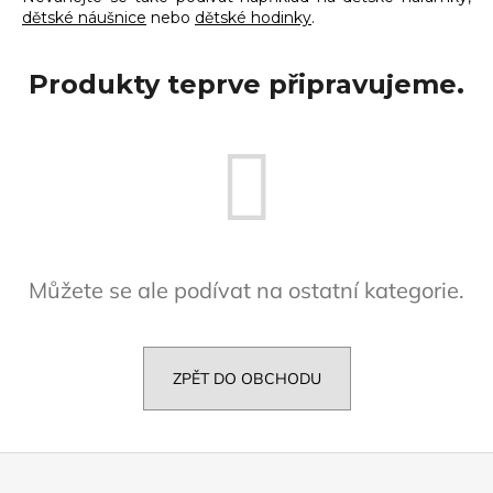
dětské náušnice
nebo
dětské hodinky
.
a
j
Produkty teprve připravujeme.
í
t
?
HLEDAT
Můžete se ale podívat na ostatní kategorie.
D
o
ZPĚT DO OBCHODU
p
o
r
Z
u