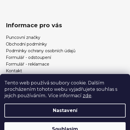
Informace pro vás
Puncovní značky
Obchodní podmínky
Podmínky ochrany osobních údajů
Formulář - odstoupení
Formulář - reklamace
Kontakt
Jak určit velikost prstenu
Tento web používá soubory cookie. Dalším
Jak vybrat šperky?
procházením tohoto webu vyjadřujete souhlas s
Formulář pro vrácení, výměnu, reklamaci a odstoupení od
jejich používáním.. Více informací
zde
.
smlouvy
Nastavení
Vytvořil Shoptet
Copyright 2026
Zlatnictví Helios
. Všechna práva
Souhlasím
vyhrazena.