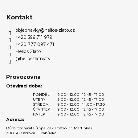
Z
á
p
Kontakt
a
objednavky
@
helios-zlato.cz
t
+420 596 711 979
í
+420 777 097 471
Helios Zlato
@helioszlatnictvi
Provozovna
Otevírací doba:
PONDĚLÍ
9:00 - 12:00
12:45 - 17:00
ÚTERÝ
9:00 - 12:00
12:45 - 17:00
STŘEDA
9:00 - 12:00
14:00 - 17:30
ČTVRTEK
9:00 - 12:00
12:45 - 17:00
PÁTEK
9:00 - 12:00
12:45 - 17:00
Adresa:
Dům podnikatelů Špalíček 1.patro Dr. Martínka 6
700 30 Ostrava - Hrabůvka