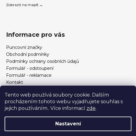
Zobrazit na mapě →
Informace pro vás
Puncovní značky
Obchodní podmínky
Podmínky ochrany osobních údajů
Formulář - odstoupení
Formulář - reklamace
Kontakt
Jak určit velikost prstenu
Tento web používá soubory cookie. Dalším
Jak vybrat šperky?
procházením tohoto webu vyjadřujete souhlas s
Formulář pro vrácení, výměnu, reklamaci a odstoupení od
jejich používáním.. Více informací
zde
.
smlouvy
Nastavení
Vytvořil Shoptet