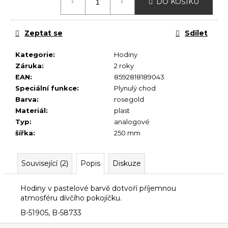
č
DO KOŠÍKU
cena:
u
j
Zeptat se
Sdílet
e
m
Kategorie
:
Hodiny
e
Záruka
:
2 roky
EAN
:
8592818189043
Speciální funkce
:
Plynulý chod
Barva
:
rosegold
Materiál
:
plast
Typ
:
analogové
šířka
:
250 mm
Související (2)
Popis
Diskuze
Hodiny v pastelové barvě dotvoří příjemnou
atmosféru dívčího pokojíčku.
B-51905, B-58733