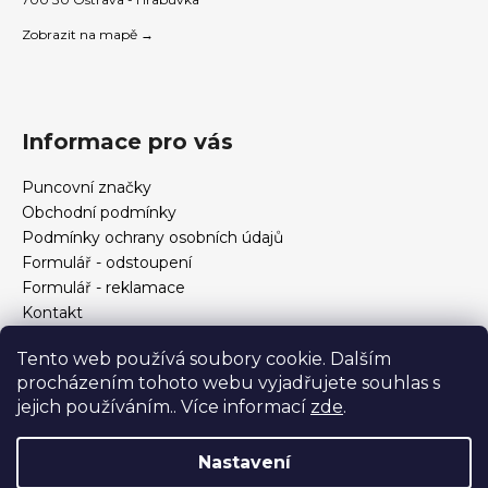
Zobrazit na mapě →
Informace pro vás
Puncovní značky
Obchodní podmínky
Podmínky ochrany osobních údajů
Formulář - odstoupení
Formulář - reklamace
Kontakt
Jak určit velikost prstenu
Tento web používá soubory cookie. Dalším
Jak vybrat šperky?
procházením tohoto webu vyjadřujete souhlas s
Formulář pro vrácení, výměnu, reklamaci a odstoupení od
jejich používáním.. Více informací
zde
.
smlouvy
Nastavení
Vytvořil Shoptet