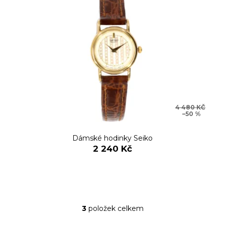
4 480 KČ
–50 %
Dámské hodinky Seiko
2 240 Kč
3
položek celkem
O
v