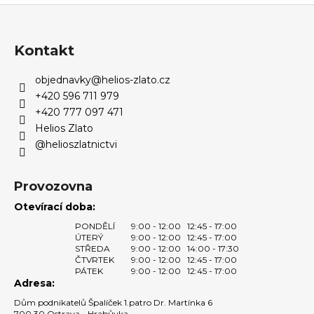
Z
l
á
á
d
p
Kontakt
a
a
c
objednavky
@
helios-zlato.cz
t
í
+420 596 711 979
í
p
+420 777 097 471
r
Helios Zlato
v
@helioszlatnictvi
k
y
v
Provozovna
ý
Otevírací doba:
p
PONDĚLÍ
9:00 - 12:00
12:45 - 17:00
i
ÚTERÝ
9:00 - 12:00
12:45 - 17:00
s
STŘEDA
9:00 - 12:00
14:00 - 17:30
u
ČTVRTEK
9:00 - 12:00
12:45 - 17:00
PÁTEK
9:00 - 12:00
12:45 - 17:00
Adresa:
Dům podnikatelů Špalíček 1.patro Dr. Martínka 6
700 30 Ostrava - Hrabůvka