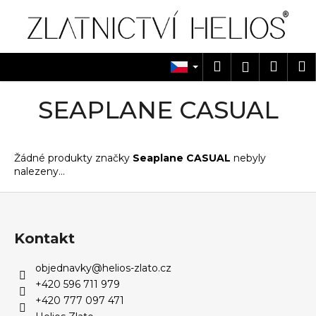
K
Přejít
na
o
obsah
Zpět
Zpět
š
í
Hledat
Náku
M
Přihlášen
C
k
košík
o
SEAPLANE CASUAL
p
o
t
Žádné produkty značky
Seaplane CASUAL
nebyly
ř
nalezeny...
e
Z
b
á
u
p
Kontakt
j
a
e
objednavky
@
helios-zlato.cz
t
t
+420 596 711 979
í
e
+420 777 097 471
n