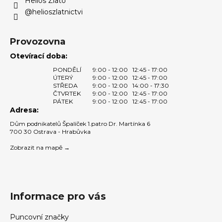
Helios Zlato
a
@helioszlatnictvi
j
í
Provozovna
t
Otevírací doba:
?
PONDĚLÍ
9:00 - 12:00
12:45 - 17:00
ÚTERÝ
9:00 - 12:00
12:45 - 17:00
STŘEDA
9:00 - 12:00
14:00 - 17:30
ČTVRTEK
9:00 - 12:00
12:45 - 17:00
PÁTEK
9:00 - 12:00
12:45 - 17:00
Adresa:
HLEDAT
Dům podnikatelů Špalíček 1.patro Dr. Martínka 6
700 30 Ostrava - Hrabůvka
Zobrazit na mapě →
D
o
p
o
Informace pro vás
r
u
Puncovní značky