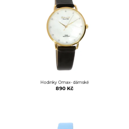
č
u
j
e
m
e
Hodinky Omax- dámské
890 Kč