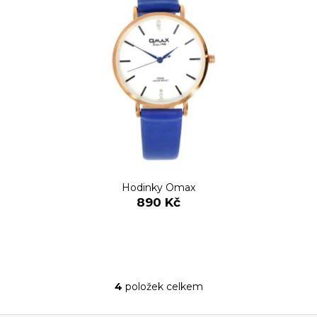
Hodinky Omax
890 Kč
4
položek celkem
O
v