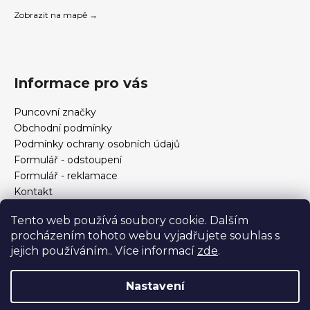
Zobrazit na mapě →
Informace pro vás
Puncovní značky
Obchodní podmínky
Podmínky ochrany osobních údajů
Formulář - odstoupení
Formulář - reklamace
Kontakt
Jak určit velikost prstenu
Tento web používá soubory cookie. Dalším
Jak vybrat šperky?
procházením tohoto webu vyjadřujete souhlas s
Formulář pro vrácení, výměnu, reklamaci a odstoupení od
jejich používáním.. Více informací
zde
.
smlouvy
Nastavení
Vytvořil Shoptet