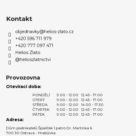
Z
l
á
á
d
p
Kontakt
a
a
c
objednavky
@
helios-zlato.cz
t
í
+420 596 711 979
í
p
+420 777 097 471
r
Helios Zlato
v
@helioszlatnictvi
k
y
v
Provozovna
ý
Otevírací doba:
p
PONDĚLÍ
9:00 - 12:00
12:45 - 17:00
i
ÚTERÝ
9:00 - 12:00
12:45 - 17:00
s
STŘEDA
9:00 - 12:00
14:00 - 17:30
u
ČTVRTEK
9:00 - 12:00
12:45 - 17:00
PÁTEK
9:00 - 12:00
12:45 - 17:00
Adresa:
Dům podnikatelů Špalíček 1.patro Dr. Martínka 6
700 30 Ostrava - Hrabůvka