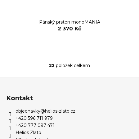
Pánský prsten monoMANIA
2 370 Kč
22
položek celkem
O
v
Z
l
á
á
d
p
Kontakt
a
a
c
objednavky
@
helios-zlato.cz
t
í
+420 596 711 979
í
p
+420 777 097 471
r
Helios Zlato
v