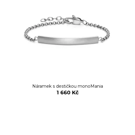
č
u
j
e
m
e
Náramek s destičkou monoMania
1 660 Kč