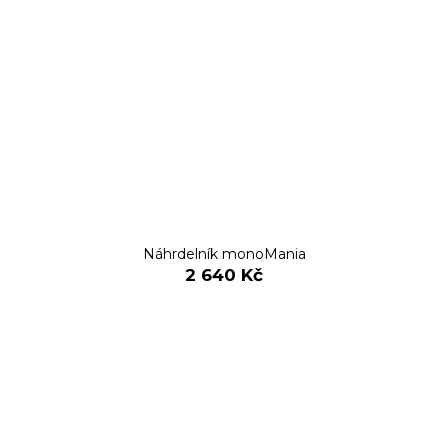
Náhrdelník monoMania
2 640 Kč