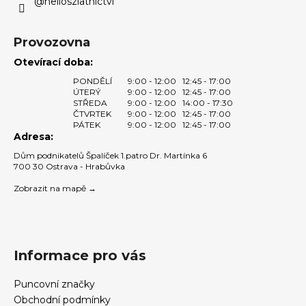
@helioszlatnictvi
k
y
v
Provozovna
ý
Otevírací doba:
p
PONDĚLÍ
9:00 - 12:00
12:45 - 17:00
i
ÚTERÝ
9:00 - 12:00
12:45 - 17:00
s
STŘEDA
9:00 - 12:00
14:00 - 17:30
u
ČTVRTEK
9:00 - 12:00
12:45 - 17:00
PÁTEK
9:00 - 12:00
12:45 - 17:00
Adresa:
Dům podnikatelů Špalíček 1.patro Dr. Martínka 6
700 30 Ostrava - Hrabůvka
Zobrazit na mapě →
Informace pro vás
Puncovní značky
Obchodní podmínky