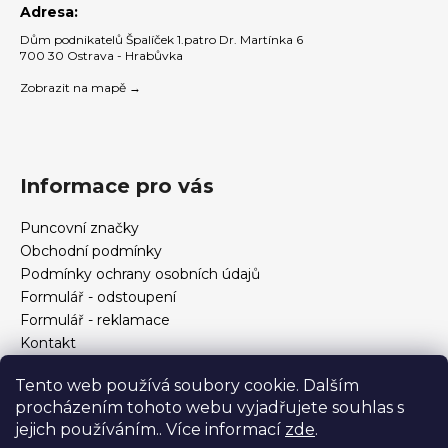
Adresa:
Dům podnikatelů Špalíček 1.patro Dr. Martínka 6
700 30 Ostrava - Hrabůvka
Zobrazit na mapě →
Informace pro vás
Puncovní značky
Obchodní podmínky
Podmínky ochrany osobních údajů
Formulář - odstoupení
Formulář - reklamace
Kontakt
Jak určit velikost prstenu
Tento web používá soubory cookie. Dalším
Jak vybrat šperky?
procházením tohoto webu vyjadřujete souhlas s
Formulář pro vrácení, výměnu, reklamaci a odstoupení od
jejich používáním.. Více informací
zde
.
smlouvy