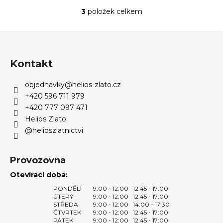
3
položek celkem
O
v
Z
l
á
á
d
p
Kontakt
a
a
c
objednavky
@
helios-zlato.cz
t
í
+420 596 711 979
í
p
+420 777 097 471
r
Helios Zlato
v
@helioszlatnictvi
k
y
v
Provozovna
ý
Otevírací doba:
p
PONDĚLÍ
9:00 - 12:00
12:45 - 17:00
i
ÚTERÝ
9:00 - 12:00
12:45 - 17:00
s
STŘEDA
9:00 - 12:00
14:00 - 17:30
u
ČTVRTEK
9:00 - 12:00
12:45 - 17:00
PÁTEK
9:00 - 12:00
12:45 - 17:00