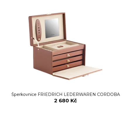
č
u
j
e
m
e
Šperkovnice FRIEDRICH LEDERWAREN CORDOBA
2 680 Kč