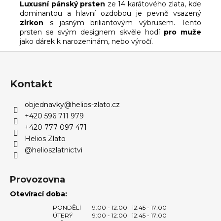
Luxusní pánský prsten
ze 14 karátového zlata, kde
dominantou a hlavní ozdobou je pevně vsazený
zirkon
s jasným briliantovým výbrusem. Tento
prsten se svým designem skvěle hodí
pro muže
jako dárek k narozeninám, nebo výročí.
Z
á
p
Kontakt
a
objednavky
@
helios-zlato.cz
t
+420 596 711 979
í
+420 777 097 471
Helios Zlato
@helioszlatnictvi
Provozovna
Otevírací doba:
PONDĚLÍ
9:00 - 12:00
12:45 - 17:00
ÚTERÝ
9:00 - 12:00
12:45 - 17:00