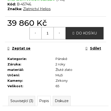
č
Kód:
B-45746.
u
Značka:
Zlatnictví Helios
j
e
39 860 Kč
m
e
Měrná
DO KOŠÍKU
cena:
Zeptat se
Sdílet
Kategorie
:
Pánské
Záruka
:
2 roky
materiál
:
Žluté zlato
Určení
:
Muži
Kameny
:
Zirkony
Velikost
:
65
Související (3)
Popis
Diskuze