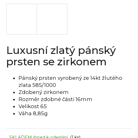
a
j
í
t
?
Luxusní zlatý pánský
prsten se zirkonem
HLEDAT
Pánský prsten vyrobený ze 14kt žlutého
zlata 585/1000
Zdobený zirkonem
D
Rozměr zdobné části 16mm
o
Velikost 65
p
Váha 8,85g
o
r
u
SKLADEM ihned k odeslání
(1 ks)