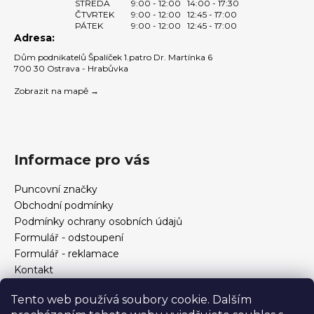
STŘEDA
9:00 - 12:00
14:00 - 17:30
ČTVRTEK
9:00 - 12:00
12:45 - 17:00
PÁTEK
9:00 - 12:00
12:45 - 17:00
Adresa:
Dům podnikatelů Špalíček 1.patro Dr. Martínka 6
700 30 Ostrava - Hrabůvka
Zobrazit na mapě →
Informace pro vás
Puncovní značky
Obchodní podmínky
Podmínky ochrany osobních údajů
Formulář - odstoupení
Formulář - reklamace
Kontakt
Jak určit velikost prstenu
Tento web používá soubory cookie. Dalším
Jak vybrat šperky?