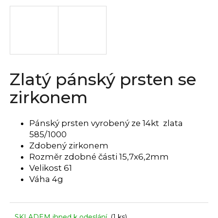
a
j
í
t
?
Zlatý pánský prsten se
zirkonem
HLEDAT
Pánský prsten vyrobený ze 14kt zlata
585/1000
Zdobený zirkonem
D
Rozměr zdobné části 15,7x6,2mm
o
Velikost 61
p
Váha 4g
o
r
u
SKLADEM ihned k odeslání
(1 ks)