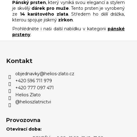
Pánský prsten
, který vyniká svou elegancí a stylem
je skvělý
dárek pro muže
. Tento prsten je vyrobený
ze
14 karátového zlata
. Středem ho dělí drážka,
kterou spojuje jiskrný
zirkon
.
Prohlédněte i naši další nabídku v kategorii
pánské
prsteny
.
Z
á
p
Kontakt
a
objednavky
@
helios-zlato.cz
t
+420 596 711 979
í
+420 777 097 471
Helios Zlato
@helioszlatnictvi
Provozovna
Otevírací doba: