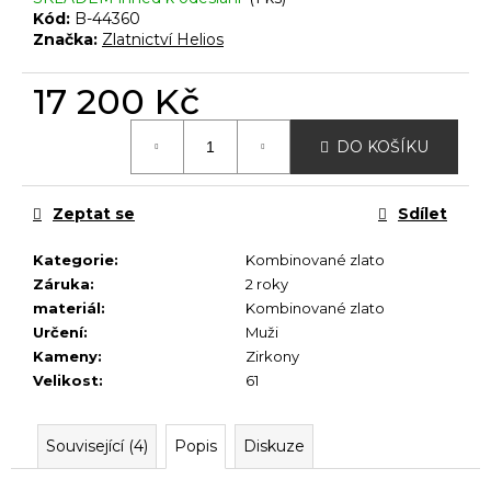
č
Kód:
B-44360
u
Značka:
Zlatnictví Helios
j
e
17 200 Kč
m
e
Měrná
DO KOŠÍKU
cena:
Zeptat se
Sdílet
Kategorie
:
Kombinované zlato
Záruka
:
2 roky
materiál
:
Kombinované zlato
Určení
:
Muži
Kameny
:
Zirkony
Velikost
:
61
Související (4)
Popis
Diskuze