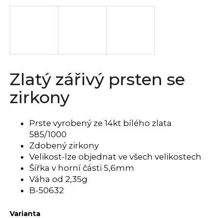
a
j
í
t
?
Zlatý zářivý prsten se
zirkony
HLEDAT
Prste vyrobený ze 14kt bílého zlata
585/1000
Zdobený zirkony
D
Velikost-lze objednat ve všech velikostech
o
Šířka v horní části 5,6mm
p
Váha od
2,35g
o
B-50632
r
u
Varianta