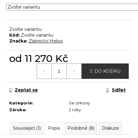
č
u
j
e
m
Zvolte variantu
e
Kód:
Zvolte variantu
Značka:
Zlatnictví Helios
od
11 270 Kč
Měrná
DO KOŠÍKU
cena:
Zeptat se
Sdílet
Kategorie
:
Se zirkony
Záruka
:
2 roky
Související (1)
Popis
Podobné (8)
Diskuze