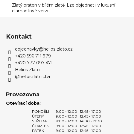
Zlatý prsten v bílém zlatě. Lze objednat i v luxusní
diamantové verzi.
Z
á
p
Kontakt
a
objednavky
@
helios-zlato.cz
t
+420 596 711 979
í
+420 777 097 471
Helios Zlato
@helioszlatnictvi
Provozovna
Otevírací doba:
PONDĚLÍ
9:00 - 12:00
12:45 - 17:00
ÚTERÝ
9:00 - 12:00
12:45 - 17:00
STŘEDA
9:00 - 12:00
14:00 - 17:30
ČTVRTEK
9:00 - 12:00
12:45 - 17:00
PÁTEK
9:00 - 12:00
12:45 - 17:00