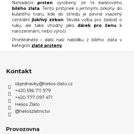
Netradiční
prsten
vyrobený ze 14 karátového
bílého zlata
. Tento prstýnek s jemnými zirkony do
kulatého tvaru, kde do středu je pevně vsazený
centrální
jiskřívý zirkon
. Skvělá volba pro žádost o
ruku, ale také vhodný jako
dárek pro ženu
k
narozeninám, nebo výročí.
Prohlédněte i další naši nabídku z bílého zlata v
kategorii
zlaté prsteny
.
Z
á
p
Kontakt
a
objednavky
@
helios-zlato.cz
t
+420 596 711 979
í
+420 777 097 471
Helios Zlato
@helioszlatnictvi
Provozovna