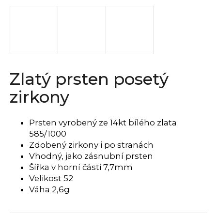
a
j
í
t
?
Zlatý prsten posetý
zirkony
HLEDAT
Prsten vyrobený ze 14kt bílého zlata
585/1000
Zdobený zirkony i po stranách
D
Vhodný, jako zásnubní prsten
o
Šířka v horní části 7,7mm
p
Velikost 52
o
Váha 2,6
g
r
u