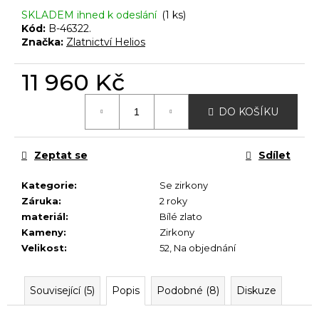
č
SKLADEM ihned k odeslání
(1 ks)
u
Kód:
B-46322.
j
Značka:
Zlatnictví Helios
e
m
11 960 Kč
e
Měrná
DO KOŠÍKU
cena:
Zeptat se
Sdílet
Kategorie
:
Se zirkony
Záruka
:
2 roky
materiál
:
Bílé zlato
Kameny
:
Zirkony
Velikost
:
52
,
Na objednání
Související (5)
Popis
Podobné (8)
Diskuze