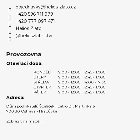
a
objednavky
@
helios-zlato.cz
t
+420 596 711 979
í
+420 777 097 471
Helios Zlato
@helioszlatnictvi
Provozovna
Otevírací doba:
PONDĚLÍ
9:00 - 12:00
12:45 - 17:00
ÚTERÝ
9:00 - 12:00
12:45 - 17:00
STŘEDA
9:00 - 12:00
14:00 - 17:30
ČTVRTEK
9:00 - 12:00
12:45 - 17:00
PÁTEK
9:00 - 12:00
12:45 - 17:00
Adresa:
Dům podnikatelů Špalíček 1.patro Dr. Martínka 6
700 30 Ostrava - Hrabůvka
Zobrazit na mapě →