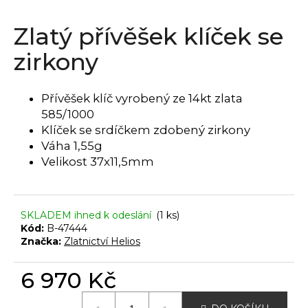
a
Zlatý přívěšek klíček se
j
í
zirkony
t
?
Přívěšek klíč vyrobený ze 14kt zlata
585/1000
Klíček se srdíčkem zdobený zirkony
Váha 1,55g
HLEDAT
Velikost 37x11,5mm
SKLADEM ihned k odeslání
(1 ks)
D
Kód:
B-47444
o
Značka:
Zlatnictví Helios
p
o
6 970 Kč
r
u
Měrná