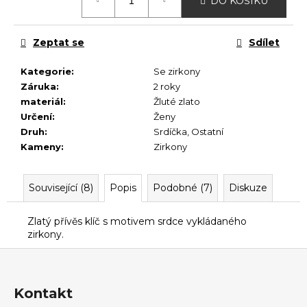
č
DO KOŠÍKU
cena:
u
j
Zeptat se
Sdílet
e
m
Kategorie
:
Se zirkony
e
Záruka
:
2 roky
materiál
:
Žluté zlato
Určení
:
Ženy
Druh
:
Srdíčka
,
Ostatní
Kameny
:
Zirkony
Související (8)
Popis
Podobné (7)
Diskuze
Zlatý přívěs klíč s motivem srdce vykládaného
zirkony.
Z
á
p
Kontakt