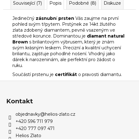
Související (7)
Popis
Podobné (8)
Diskuze
Jedinečný
zásnubn
í
prsten
Vás zaujme na první
pohled svým třpytem. Prstýnek ze
14kt
žlutého
zlata zdobený diamantem, pevně vsazeným ve
středové korunce. Dominantou je
diamant natural
Brown
s briliantovým výbrusem, který je znám
svým
krásným
leskem. Precizní a kvalitní uchycení
briliantu, zajišťuje pohodlné nošení. Vhodný jako
dárek k narozeninám, ale perfektní pro žádost o
ruku
.
Součástí prstenu je
certifikát
o pravosti diamantu.
Z
á
p
Kontakt
a
objednavky
@
helios-zlato.cz
t
+420 596 711 979
í
+420 777 097 471
Helios Zlato