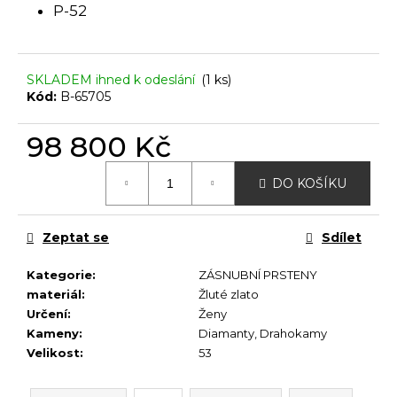
č
P-52
u
j
e
m
SKLADEM ihned k odeslání
(1 ks)
Kód:
B-65705
e
98 800 Kč
Měrná
DO KOŠÍKU
cena:
Zeptat se
Sdílet
Kategorie
:
ZÁSNUBNÍ PRSTENY
materiál
:
Žluté zlato
Určení
:
Ženy
Kameny
:
Diamanty
,
Drahokamy
Velikost
:
53