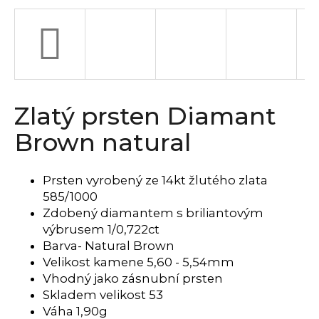
a
j
í
t
?
Zlatý prsten Diamant
Brown natural
HLEDAT
Prsten vyrobený ze 14kt žlutého zlata
585/1000
Zdobený diamantem s briliantovým
D
výbrusem 1/0,722ct
o
Barva- Natural Brown
p
Velikost kamene 5,60 - 5,54mm
o
Vhodný jako zásnubní prsten
r
Skladem velikost 53
u
Váha 1,90
g