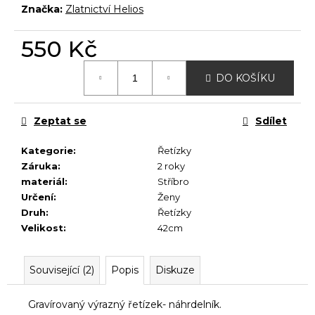
č
Značka:
Zlatnictví Helios
u
j
550 Kč
e
m
Měrná
e
DO KOŠÍKU
cena:
Zeptat se
Sdílet
Kategorie
:
Řetízky
Záruka
:
2 roky
materiál
:
Stříbro
Určení
:
Ženy
Druh
:
Řetízky
Velikost
:
42cm
Související (2)
Popis
Diskuze
Gravírovaný výrazný řetízek- náhrdelník.