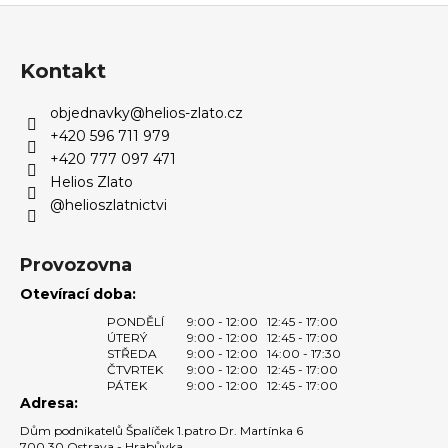
Z
á
p
Kontakt
a
objednavky
@
helios-zlato.cz
t
+420 596 711 979
í
+420 777 097 471
Helios Zlato
@helioszlatnictvi
Provozovna
Otevírací doba:
PONDĚLÍ
9:00 - 12:00
12:45 - 17:00
ÚTERÝ
9:00 - 12:00
12:45 - 17:00
STŘEDA
9:00 - 12:00
14:00 - 17:30
ČTVRTEK
9:00 - 12:00
12:45 - 17:00
PÁTEK
9:00 - 12:00
12:45 - 17:00
Adresa:
Dům podnikatelů Špalíček 1.patro Dr. Martínka 6
700 30 Ostrava - Hrabůvka