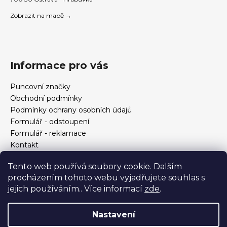
Zobrazit na mapě →
Informace pro vás
Puncovní značky
Obchodní podmínky
Podmínky ochrany osobních údajů
Formulář - odstoupení
Formulář - reklamace
Kontakt
Jak určit velikost prstenu
Tento web používá soubory cookie. Dalším
Jak vybrat šperky?
procházením tohoto webu vyjadřujete souhlas s
Formulář pro vrácení, výměnu, reklamaci a odstoupení od
jejich používáním.. Více informací
zde
.
smlouvy
Nastavení
Vytvořil Shoptet