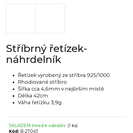
a
j
í
t
?
Stříbrný řetízek-
náhrdelník
HLEDAT
Řetízek vyrobený ze stříbra 925/1000
Rhodiované stříbro
Šířka cca 4,6mm v nejširším místě
D
Délka 42cm
o
Váha řetízku 3,9g
p
o
r
SKLADEM ihned k odeslání
(1 ks)
u
Kód:
B-27043