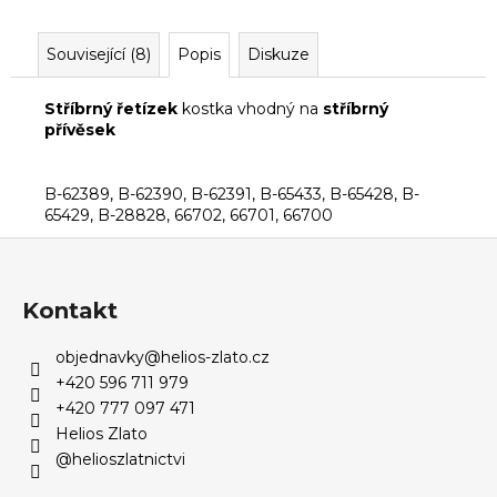
Související (8)
Popis
Diskuze
Stříbrný řetízek
kostka vhodný na
stříbrný
přívěsek
B-62389, B-62390, B-62391, B-65433, B-65428, B-
65429, B-28828, 66702, 66701, 66700
Z
á
p
Kontakt
a
objednavky
@
helios-zlato.cz
t
+420 596 711 979
í
+420 777 097 471
Helios Zlato
@helioszlatnictvi