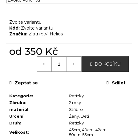
č
u
j
e
Zvolte variantu
m
Kód:
Zvolte variantu
e
Značka:
Zlatnictví Helios
od
350 Kč
Měrná
DO KOŠÍKU
cena:
Zeptat se
Sdílet
Kategorie
:
Řetízky
Záruka
:
2 roky
materiál
:
Stříbro
Určení
:
Ženy
,
Děti
Druh
:
Řetízky
45cm
,
40cm
,
42cm
,
Velikost
:
50cm
,
55cm