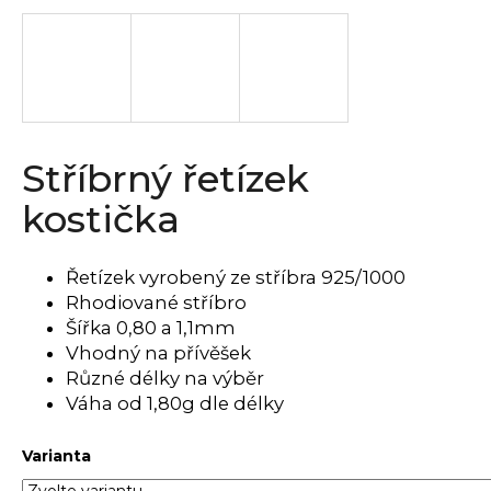
a
j
í
t
?
Stříbrný řetízek
kostička
HLEDAT
Řetízek vyrobený ze stříbra 925/1000
Rhodiované stříbro
Šířka 0,80 a 1,1mm
D
Vhodný na přívěšek
o
Různé délky na výběr
p
Váha od 1,80g dle délky
o
r
Varianta
u