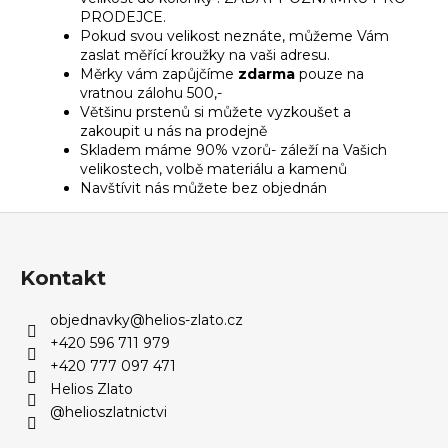
PRODEJCE.
Pokud svou velikost neznáte, můžeme Vám
zaslat měřící kroužky na vaši adresu.
Měrky vám zapůjčíme
zdarma
pouze na
vratnou zálohu 500,-
Většinu prstenů si můžete vyzkoušet a
zakoupit u nás na prodejně
Skladem máme 90% vzorů- záleží na Vašich
velikostech, volbě materiálu a kamenů
Navštívit nás můžete bez objednán
Z
á
p
Kontakt
a
objednavky
@
helios-zlato.cz
t
+420 596 711 979
í
+420 777 097 471
Helios Zlato
@helioszlatnictvi