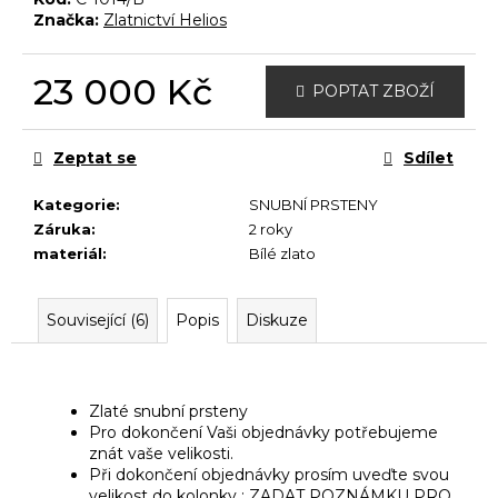
č
Značka:
Zlatnictví Helios
u
j
e
23 000 Kč
POPTAT ZBOŽÍ
m
Měrná
e
cena:
Zeptat se
Sdílet
Kategorie
:
SNUBNÍ PRSTENY
Záruka
:
2 roky
materiál
:
Bílé zlato
Související (6)
Popis
Diskuze
Zlaté snubní prsteny
Pro dokončení Vaši objednávky potřebujeme
znát vaše velikosti.
Při dokončení objednávky prosím uveďte svou
velikost do kolonky : ZADAT POZNÁMKU PRO