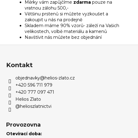
Měrky vám zapůjčíme
zdarma
pouze na
vratnou zálohu 500,-
Většinu prstenů si můžete vyzkoušet a
zakoupit u nás na prodejně
Skladem máme 90% vzorů- záleží na Vašich
velikostech, volbě materiálu a kamenů
Navštívit nás můžete bez objednání
Z
á
p
Kontakt
a
objednavky
@
helios-zlato.cz
t
+420 596 711 979
í
+420 777 097 471
Helios Zlato
@helioszlatnictvi
Provozovna
Otevírací doba: