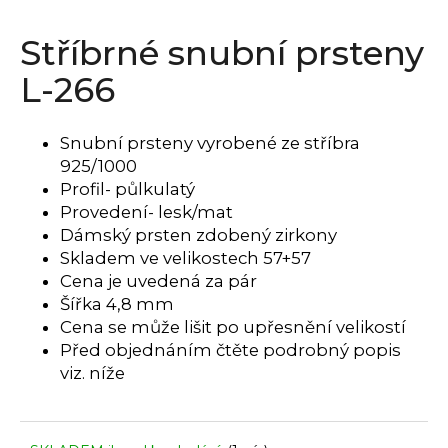
a
Stříbrné snubní prsteny
j
í
L-266
t
?
Snubní prsteny vyrobené ze stříbra
925/1000
Profil- půlkulatý
Provedení- lesk/mat
HLEDAT
Dámský prsten zdobený zirkony
Skladem ve velikostech 57+57
Cena je uvedená za pár
Šířka 4,8 mm
D
Cena se může lišit po upřesnění velikostí
o
Před objednáním čtěte podrobný popis
p
viz. níže
o
r
u