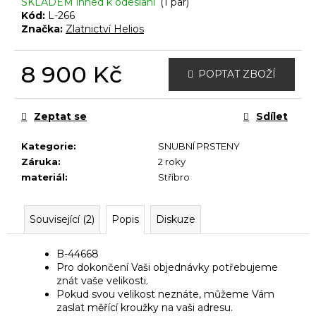
č
SKLADEM ihned k odeslání
(1 pár)
u
Kód:
L-266
Značka:
Zlatnictví Helios
j
e
m
8 900 Kč
POPTAT ZBOŽÍ
e
Měrná
cena:
Zeptat se
Sdílet
Kategorie
:
SNUBNÍ PRSTENY
Záruka
:
2 roky
materiál
:
Stříbro
Související (2)
Popis
Diskuze
B-44668
Pro dokončení Vaši objednávky potřebujeme
znát vaše velikosti.
Pokud svou velikost neznáte, můžeme Vám
zaslat měřící kroužky na vaši adresu.