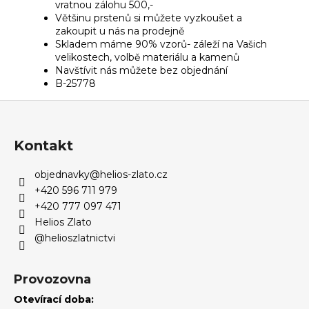
vratnou zálohu 500,-
Většinu prstenů si můžete vyzkoušet a
zakoupit u nás na prodejně
Skladem máme 90% vzorů- záleží na Vašich
velikostech, volbě materiálu a kamenů
Navštívit nás můžete bez objednání
B-25778
Z
á
p
Kontakt
a
objednavky
@
helios-zlato.cz
t
+420 596 711 979
í
+420 777 097 471
Helios Zlato
@helioszlatnictvi
Provozovna
Otevírací doba: