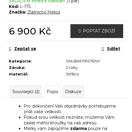
č
SKLADEM ihned k odeslání
(1 pár)
u
Kód:
L-175
Značka:
Zlatnictví Helios
j
e
m
6 900 Kč
POPTAT ZBOŽÍ
e
Měrná
cena:
Zeptat se
Sdílet
Kategorie
:
SNUBNÍ PRSTENY
Záruka
:
2 roky
materiál
:
Stříbro
Související (2)
Popis
Diskuze
Pro dokončení Vaši objednávky potřebujeme
znát vaše velikosti.
Pokud svou velikost neznáte, můžeme Vám
zaslat měřící kroužky na vaši adresu.
Měrky vám zapůjčíme
zdarma
pouze na