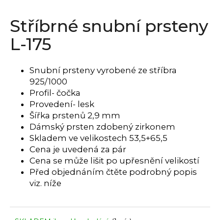
a
Stříbrné snubní prsteny
j
í
L-175
t
?
Snubní prsteny vyrobené ze stříbra
925/1000
Profil- čočka
Provedení- lesk
HLEDAT
Šířka prstenů 2,9 mm
Dámský prsten zdobený zirkonem
Skladem ve velikostech 53,5+65,5
Cena je uvedená za pár
D
Cena se může lišit po upřesnění velikostí
o
Před objednáním čtěte podrobný popis
p
viz. níže
o
r
u