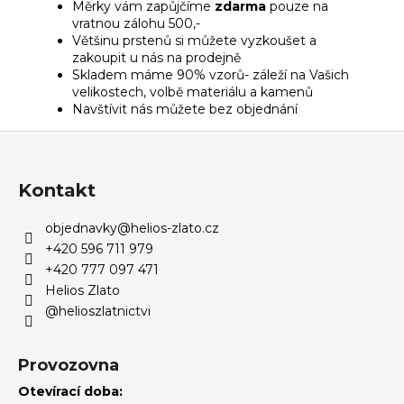
Měrky vám zapůjčíme
zdarma
pouze na
vratnou zálohu 500,-
Většinu prstenů si můžete vyzkoušet a
zakoupit u nás na prodejně
Skladem máme 90% vzorů- záleží na Vašich
velikostech, volbě materiálu a kamenů
Navštívit nás můžete bez objednání
Z
á
p
Kontakt
a
objednavky
@
helios-zlato.cz
t
+420 596 711 979
í
+420 777 097 471
Helios Zlato
@helioszlatnictvi
Provozovna
Otevírací doba: