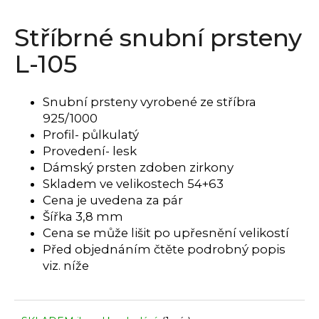
a
Stříbrné snubní prsteny
j
í
L-105
t
?
Snubní prsteny vyrobené ze stříbra
925/1000
Profil- půlkulatý
Provedení- lesk
HLEDAT
Dámský prsten zdoben zirkony
Skladem ve velikostech 54+63
Cena je uvedena za pár
Šířka 3,8 mm
D
Cena se může lišit po upřesnění velikostí
o
Před objednáním čtěte podrobný popis
p
viz. níže
o
r
u