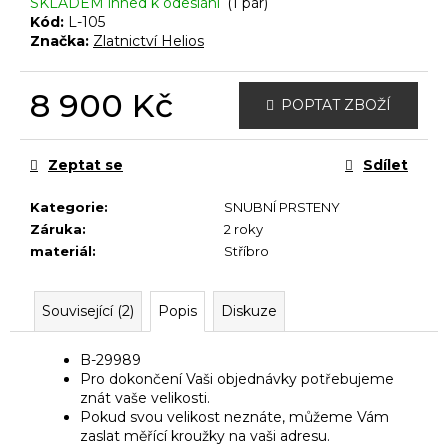
č
SKLADEM ihned k odeslání
(1 pár)
u
Kód:
L-105
Značka:
Zlatnictví Helios
j
e
m
8 900 Kč
POPTAT ZBOŽÍ
e
Měrná
cena:
Zeptat se
Sdílet
Kategorie
:
SNUBNÍ PRSTENY
Záruka
:
2 roky
materiál
:
Stříbro
Související (2)
Popis
Diskuze
B-29989
Pro dokončení Vaši objednávky potřebujeme
znát vaše velikosti.
Pokud svou velikost neznáte, můžeme Vám
zaslat měřící kroužky na vaši adresu.