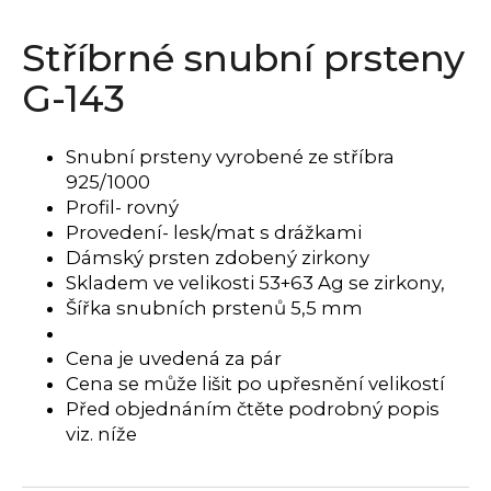
a
Stříbrné snubní prsteny
j
í
G-143
t
?
Snubní prsteny vyrobené ze stříbra
925/1000
Profil- rovný
Provedení- lesk/mat s drážkami
HLEDAT
Dámský prsten zdobený zirkony
Skladem ve velikosti 53+63 Ag se zirkony,
Šířka snubních prstenů 5,5 mm
D
Cena je uvedená za pár
o
Cena se může lišit po upřesnění velikostí
p
Před objednáním čtěte podrobný popis
o
viz. níže
r
u