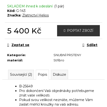
č
u
SKLADEM ihned k odeslání
(1 pár)
j
Kód:
G-143
Značka:
Zlatnictví Helios
e
m
e
5 400 Kč
POPTAT ZBOŽÍ
Měrná
cena:
Zeptat se
Sdílet
Kategorie
:
SNUBNÍ PRSTENY
materiál
:
Stříbro
Související (2)
Popis
Diskuze
B-25649
Pro dokončení Vaši objednávky potřebujeme
znát vaše velikosti.
Pokud svou velikost neznáte, můžeme Vám
zaslat měřící kroužky na vaši adresu.