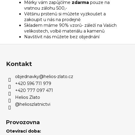
Měrky vám zapůjčíme
zdarma
pouze na
vratnou zálohu 500,-
Většinu prstenů si můžete vyzkoušet a
zakoupit u nás na prodejně
Skladem máme 90% vzorů- záleží na Vašich
velikostech, volbě materiálu a kamenů
Navštívit nás můžete bez objednání
Z
á
p
Kontakt
a
objednavky
@
helios-zlato.cz
t
+420 596 711 979
í
+420 777 097 471
Helios Zlato
@helioszlatnictvi
Provozovna
Otevírací doba: