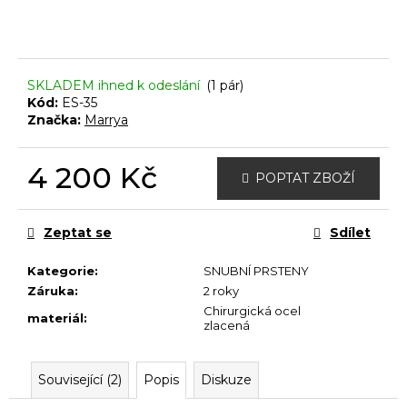
č
u
j
e
m
SKLADEM ihned k odeslání
(1 pár)
e
Kód:
ES-35
Značka:
Marrya
4 200 Kč
POPTAT ZBOŽÍ
Měrná
cena:
Zeptat se
Sdílet
Kategorie
:
SNUBNÍ PRSTENY
Záruka
:
2 roky
Chirurgická ocel
materiál
:
zlacená
Související (2)
Popis
Diskuze