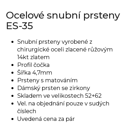
a
Ocelové snubní prsteny
j
í
ES-35
t
?
Snubní prsteny vyrobené z
chirurgické oceli zlacené růžovým
14kt zlatem
Profil čočka
HLEDAT
Šířka 4,7mm
Prsteny s matováním
Dámský prsten se zirkony
D
Skladem ve velikostech 52+62
o
Vel. na objednání pouze v sudých
p
o
číslech
r
Uvedená cena za pár
u