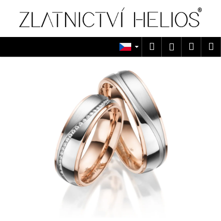
K
Přejít
na
o
obsah
Zpět
Zpět
š
í
Hledat
Náku
M
Přihlášen
C
k
košík
o
p
o
t
ř
e
b
u
j
e
t
e
n