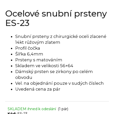
a
Ocelové snubní prsteny
j
í
ES-23
t
?
Snubní prsteny z chirurgické oceli zlacené
14kt růžovým zlatem
Profil čočka
Šířka 6,4mm
HLEDAT
Prsteny s matováním
Skladem ve velikosti 56+64
Dámský prsten se zirkony po celém
obvodu
D
Vel. na objednání pouze v sudých číslech
o
Uvedená cena za pár
p
o
r
u
SKLADEM ihned k odeslání
(1 pár)
Kód:
ES-23