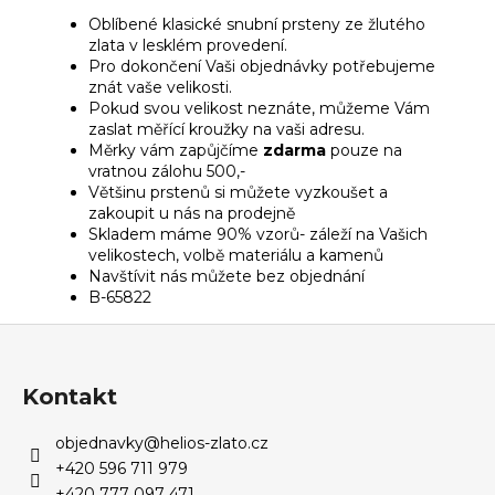
Oblíbené klasické snubní prsteny ze žlutého
zlata v lesklém provedení.
Pro dokončení Vaši objednávky potřebujeme
znát vaše velikosti.
Pokud svou velikost neznáte, můžeme Vám
zaslat měřící kroužky na vaši adresu.
Měrky vám zapůjčíme
zdarma
pouze na
vratnou zálohu 500,-
Většinu prstenů si můžete vyzkoušet a
zakoupit u nás na prodejně
Skladem máme 90% vzorů- záleží na Vašich
velikostech, volbě materiálu a kamenů
Navštívit nás můžete bez objednání
B-65822
Z
á
p
Kontakt
a
objednavky
@
helios-zlato.cz
t
+420 596 711 979
í
+420 777 097 471