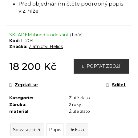
č
Před objednáním čtěte podrobný popis
u
viz. níže
j
e
m
e
SKLADEM ihned k odeslání
(1 pár)
Kód:
L-204
Značka:
Zlatnictví Helios
18 200 Kč
POPTAT ZBOŽÍ
Měrná
cena:
Zeptat se
Sdílet
Kategorie
:
Žluté zlato
Záruka
:
2 roky
materiál
:
Žluté zlato
Související (4)
Popis
Diskuze