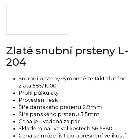
a
j
í
t
?
Zlaté snubní prsteny L-
204
HLEDAT
Snubní prsteny vyrobené ze 14kt žlutého
zlata 585/1000
Profil půlkulatý
D
Provedení lesk
o
Šíře dámského prstenu 2,9mm
p
Šíře pánského prstenu 3,5mm
o
Cena je uvedená za pár
r
Skladem pár ve velikostech 56,5+60
u
Cena se může lišit po upřesnění velikostí