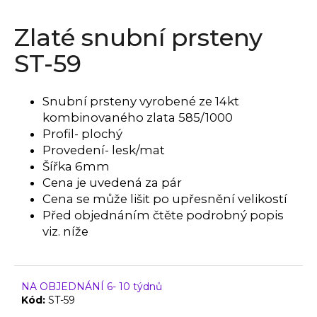
a
Zlaté snubní prsteny
j
í
ST-59
t
?
Snubní prsteny vyrobené ze 14kt
kombinovaného zlata 585/1000
Profil- plochý
Provedení- lesk/mat
HLEDAT
Šířka 6mm
Cena je uvedená za pár
Cena se může lišit po upřesnění velikostí
Před objednáním čtěte podrobný popis
D
viz. níže
o
p
o
r
NA OBJEDNÁNÍ 6- 10 týdnů
Kód:
ST-59
u