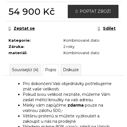
č
u
54 900 Kč
POPTAT ZBOŽÍ
j
Měrná
e
cena:
m
Zeptat se
Sdílet
e
Kategorie
:
Kombinované zlato
Záruka
:
2 roky
materiál
:
Kombinované zlato
Související (4)
Popis
Diskuze
Pro dokončení Vaši objednávky potřebujeme
znát vaše velikosti.
Pokud svou velikost neznáte, můžeme Vám
zaslat měřící kroužky na vaši adresu.
Měrky vám zapůjčíme
zdarma
pouze na
vratnou zálohu 500,-
Většinu prstenů si můžete vyzkoušet a
zakoupit u nás na prodejně
Skladem máme 90% vzorů- záleží na Vašich