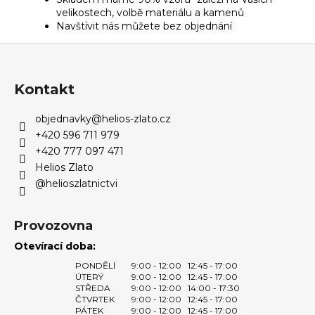
velikostech, volbě materiálu a kamenů
Navštívit nás můžete bez objednání
Z
á
p
Kontakt
a
objednavky
@
helios-zlato.cz
t
+420 596 711 979
í
+420 777 097 471
Helios Zlato
@helioszlatnictvi
Provozovna
Otevírací doba:
PONDĚLÍ
9:00 - 12:00
12:45 - 17:00
ÚTERÝ
9:00 - 12:00
12:45 - 17:00
STŘEDA
9:00 - 12:00
14:00 - 17:30
ČTVRTEK
9:00 - 12:00
12:45 - 17:00
PÁTEK
9:00 - 12:00
12:45 - 17:00