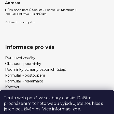
Adresa:
Dům podnikatelů Špalíček 1.patro Dr. Martínka 6
700 30 Ostrava - Hrabůvka
Zobrazit na mapě →
Informace pro vás
Puncovní značky
Obchodní podmínky
Podmínky ochrany osobních údajů
Formulář - odstoupení
Formulář - reklamace
Kontakt
Jak určit velikost prstenu
Tento web používá soubory cookie. Dalším
Jak vybrat šperky?
procházením tohoto webu vyjadřujete souhlas s
Formulář pro vrácení, výměnu, reklamaci a odstoupení od
jejich používáním.. Více informací
zde
.
smlouvy