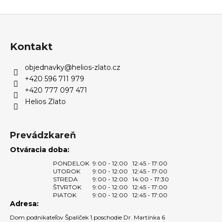
č
v
a
Z
l
m
á
á
e
d
p
Kontakt
a
ä
c
objednavky
@
helios-zlato.cz
t
i
+420 596 711 979
i
e
+420 777 097 471
e
p
Helios Zlato
r
v
k
Prevádzkareň
y
Otváracia doba:
v
ý
PONDELOK
9:00 - 12:00
12:45 - 17:00
UTOROK
9:00 - 12:00
12:45 - 17:00
p
STREDA
9:00 - 12:00
14:00 - 17:30
i
ŠTVRTOK
9:00 - 12:00
12:45 - 17:00
s
PIATOK
9:00 - 12:00
12:45 - 17:00
Adresa:
u
Dom podnikateľov Špalíček 1.poschodie Dr. Martínka 6