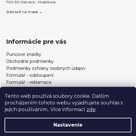
700 30 Ostrava - Hrabůvka
Zobraziť na mape →
Informácie pre vás
Puncové značky
Obchodné podmienky
Podmienky ochrany osobných údajov
Formulář - odstoupení
Formulář - reklamace
Kontakt
Tento web používá soubory cookie. Dalším
Ako určiť veľkosť prsteňa
procházením tohoto webu vyjadřujete souhlas s
Ako si vybrať šperky?
jejich používáním.. Více informací
zde
.
Formulár na odstúpenie od zmluvy a reklamáciu
Nastavenie
Vytvoril Shoptet