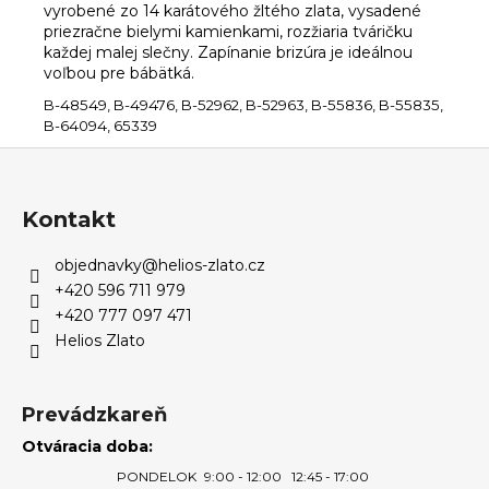
vyrobené zo 14 karátového žltého zlata, vysadené
priezračne bielymi kamienkami, rozžiaria tváričku
každej malej slečny. Zapínanie brizúra je ideálnou
voľbou pre bábätká.
B-48549, B-49476, B-52962, B-52963, B-55836, B-55835,
B-64094, 65339
Z
á
p
Kontakt
ä
objednavky
@
helios-zlato.cz
t
+420 596 711 979
i
+420 777 097 471
e
Helios Zlato
Prevádzkareň
Otváracia doba:
PONDELOK
9:00 - 12:00
12:45 - 17:00