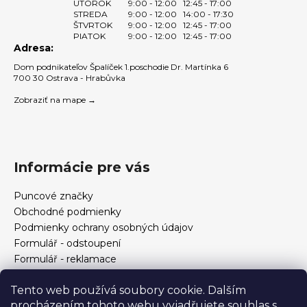
UTOROK
9:00 - 12:00
12:45 - 17:00
STREDA
9:00 - 12:00
14:00 - 17:30
ŠTVRTOK
9:00 - 12:00
12:45 - 17:00
PIATOK
9:00 - 12:00
12:45 - 17:00
Adresa:
Dom podnikateľov Špalíček 1.poschodie Dr. Martínka 6
700 30 Ostrava - Hrabůvka
Zobraziť na mape →
Informácie pre vás
Puncové značky
Obchodné podmienky
Podmienky ochrany osobných údajov
Formulář - odstoupení
Formulář - reklamace
Kontakt
Tento web používá soubory cookie. Dalším
Ako určiť veľkosť prsteňa
procházením tohoto webu vyjadřujete souhlas s
Ako si vybrať šperky?