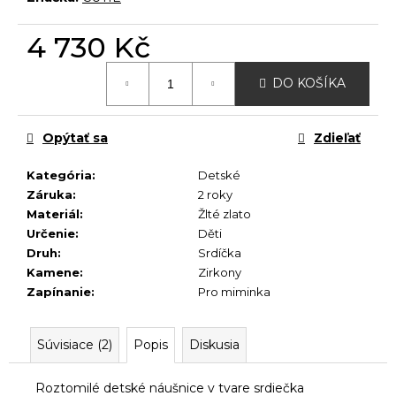
č
a
4 730 Kč
m
e
Jednotková
DO KOŠÍKA
cena:
Opýtať sa
Zdieľať
Kategória
:
Detské
Záruka
:
2 roky
Materiál
:
Žlté zlato
Určenie
:
Děti
Druh
:
Srdíčka
Kamene
:
Zirkony
Zapínanie
:
Pro miminka
Súvisiace (2)
Popis
Diskusia
Roztomilé detské náušnice v tvare srdiečka