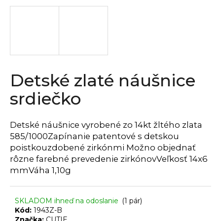
á
j
s
ť
?
Detské zlaté náušnice
srdiečko
HĽADAŤ
Detské náušnice vyrobené zo 14kt žltého zlata
585/1000Zapínanie patentové s detskou
poistkouzdobené zirkónmi Možno objednať
O
rôzne farebné prevedenie zirkónovVeľkosť 14x6
d
mmVáha 1,10g
p
o
r
SKLADOM ihneď na odoslanie
(1 pár)
Kód:
1943Z-B
ú
Značka:
CUTIE