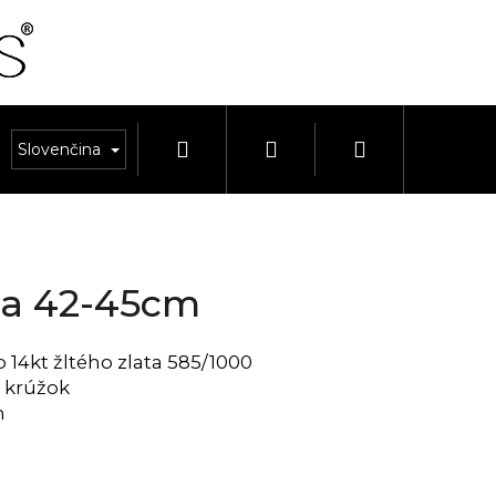
Hľadať
Prihlásenie
Nákupný
SÚPRAVY
Slovenčina
HODINKY A REMIENKY
HODINY A BUDÍ
košík
zka 42-45cm
 14kt žltého zlata 585/1000
 krúžok
m