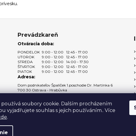
prívesku.
Prevádzkareň
Otváracia doba:
PONDELOK
9:00 - 12:00
12:45 - 17:00
UTOROK
9:00 - 12:00
12:45 - 17:00
STREDA
9:00 - 12:00
14:00 - 17:30
ŠTVRTOK
9:00 - 12:00
12:45 - 17:00
PIATOK
9:00 - 12:00
12:45 - 17:00
Adresa:
Dom podnikateľov Špalíček 1.poschodie Dr. Martínka 6
700 30 Ostrava - Hrabůvka
Zobraziť na mape →
 používá soubory cookie. Dalším procházením
u vyjadřujete souhlas s jejich používáním.. Více
zde
.
vyhradené.
nie