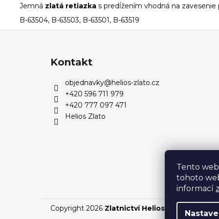
Jemná
zlatá retiazka
s predĺžením vhodná na zavesenie 
B-63504, B-63503, B-63501, B-63519
Z
á
p
Kontakt
ä
objednavky
@
helios-zlato.cz
t
+420 596 711 979
i
+420 777 097 471
e
Helios Zlato
Tento web
tohoto web
informací
Copyright 2026
Zlatnictví Helios
. Všetky práva 
Nastave