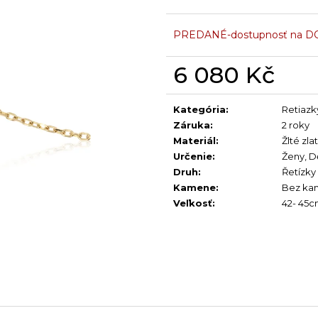
PREDANÉ-dostupnosť na D
6 080 Kč
Jednotková
cena:
Kategória
:
Retiazk
Záruka
:
2 roky
Materiál
:
Žlté zla
Určenie
:
Ženy
,
D
Druh
:
Řetízky
Kamene
:
Bez ka
Veľkosť
:
42- 45