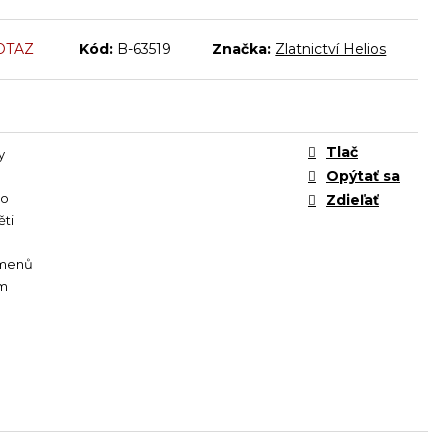
OTAZ
Kód:
B-63519
Značka:
Zlatnictví Helios
Tlač
y
Opýtať sa
to
Zdieľať
ěti
menů
cm