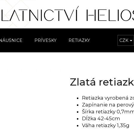
Čo potrebujete nájsť?
NÁUŠNICE
PRÍVESKY
RETIAZKY
NÁRAMKY
CZK
HĽADAŤ
Zlatá retia
Odporúčame
Retiazka vyrobená zo
Zapínanie na perový
Šírka retiazky 0,7m
Dĺžka 42-45cm
Váha retiazky 1,35g