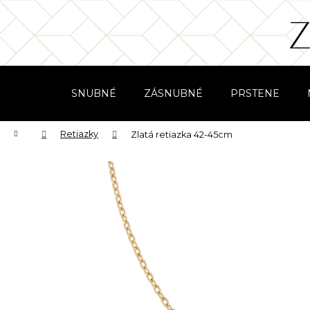
K
Prejsť
na
o
obsah
Späť
Späť
š
do
do
í
obchodu
obchodu
k
SNUBNÉ
ZÁSNUBNÉ
PRSTENE
Domov
Retiazky
Zlatá retiazka 42-45cm