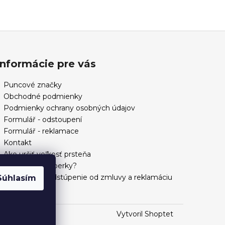
Informácie pre vás
Puncové značky
Obchodné podmienky
Podmienky ochrany osobných údajov
Formulář - odstoupení
Formulář - reklamace
Kontakt
Ako určiť veľkosť prsteňa
Ako si vybrať šperky?
Formulár na odstúpenie od zmluvy a reklamáciu
Súhlasím
Vytvoril Shoptet