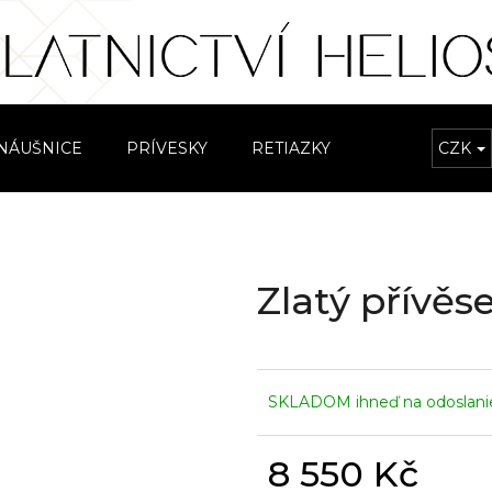
Čo potrebujete nájsť?
NÁUŠNICE
PRÍVESKY
RETIAZKY
NÁRAMKY
CZK
HĽADAŤ
Zlatý přívě
Odporúčame
SKLADOM ihneď na odoslan
8 550 Kč