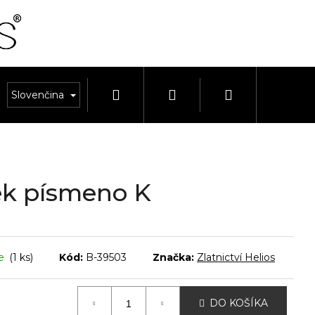
Hľadať
Prihlásenie
Nákupný
SÚPRAVY
Slovenčina
HODINKY A REMIENKY
HODINY A BUDÍ
košík
sek písmeno K
ie
(1 ks)
Kód:
B-39503
Značka:
Zlatnictví Helios
DO KOŠÍKA