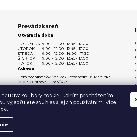
Prevádzkareň
Otváracia doba:
PONDELOK
9:00 - 12:00
12:45 - 17:00
UTOROK
9:00 - 12:00
12:45 - 17:00
STREDA
9:00 - 12:00
14:00 - 17:30
ŠTVRTOK
9:00 - 12:00
12:45 - 17:00
PIATOK
9:00 - 12:00
12:45 - 17:00
Adresa:
Dom podnikateľov Špalíček 1.poschodie Dr. Martínka 6
700 30 Ostrava - Hrabůvka
Zobraziť na mape →
 používá soubory cookie. Dalším procházením
u vyjadřujete souhlas s jejich používáním.. Více
zde
.
vyhradené.
nie