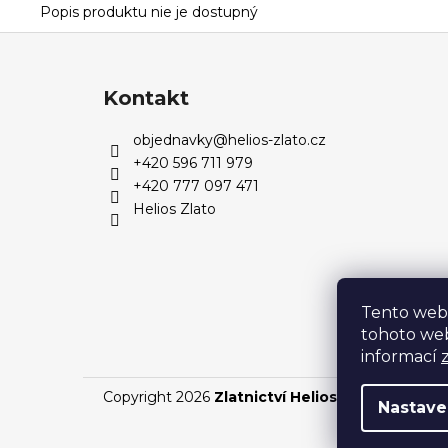
Popis produktu nie je dostupný
Z
á
p
Kontakt
ä
objednavky
@
helios-zlato.cz
t
+420 596 711 979
i
+420 777 097 471
e
Helios Zlato
Tento web
tohoto web
informací
Copyright 2026
Zlatnictví Helios
. Všetky práva 
Nastave