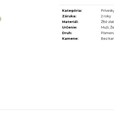
Jednotková
cena:
Kategória
:
Prívesk
Záruka
:
2 roky
Materiál
:
Žlté zla
Určenie
:
Muži
,
Ž
Druh
:
Písmen
Kamene
:
Bez ka