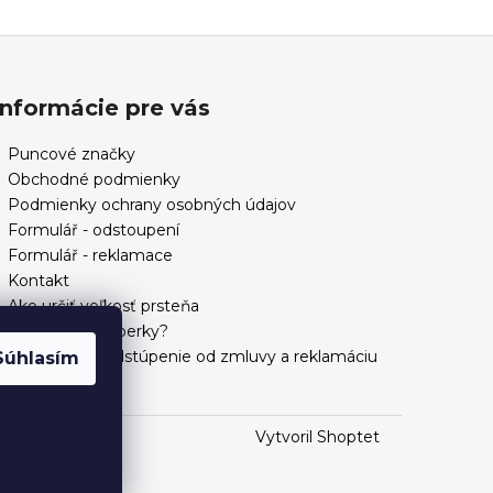
Informácie pre vás
Puncové značky
Obchodné podmienky
Podmienky ochrany osobných údajov
Formulář - odstoupení
Formulář - reklamace
Kontakt
Ako určiť veľkosť prsteňa
Ako si vybrať šperky?
Formulár na odstúpenie od zmluvy a reklamáciu
Súhlasím
Vytvoril Shoptet