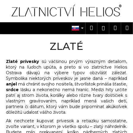
K
Prejsť
na
o
obsah
Späť
Späť
š
í
Hľadať
Náku
M
Prihlásen
Č
k
košík
o
ZLATÉ
p
o
Zlaté prívesky
sú väčšinou prvým výrazným detailom,
t
ktorý na ľuďoch upúta, a preto si vo zlatníctve Helios
r
Ostrava dávajú na výbere typov obzvlášť záležať.
e
Symbolika niektorých príveskov je jasne daná – napríklad
anjel
má chrániť svojho nositeľa, štvorlístok prináša šťastie,
b
srdce
lásku a nekonečno nemá hraníc. Medzi hity určite
u
patrí aj strom života, korálky alebo rôzne tvary doštičiek s
j
vlastným gravírovaním, napríklad mená vašich detí,
partnera či dátum, ktorý vám bude pripomínať akúkoľvek
e
dôležitú udalosť vášho života.
t
Ak nechcete kupovať prívesok a retiazku samostatne,
e
zvoľte variant, v ktorom je všetko spolu – zlatý náhrdelník.
n
Budete milo prekvapení, koľko nádherných zlatých