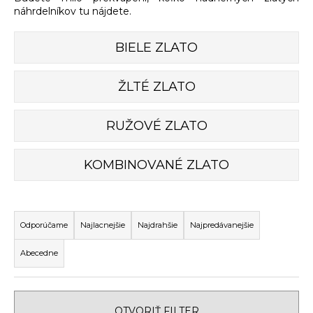
náhrdelníkov tu nájdete.
á
j
BIELE ZLATO
s
ť
ŽLTÉ ZLATO
?
RUŽOVÉ ZLATO
HĽADAŤ
KOMBINOVANÉ ZLATO
R
O
a
Odporúčame
Najlacnejšie
Najdrahšie
Najpredávanejšie
d
d
p
Abecedne
e
o
n
r
i
ú
OTVORIŤ FILTER