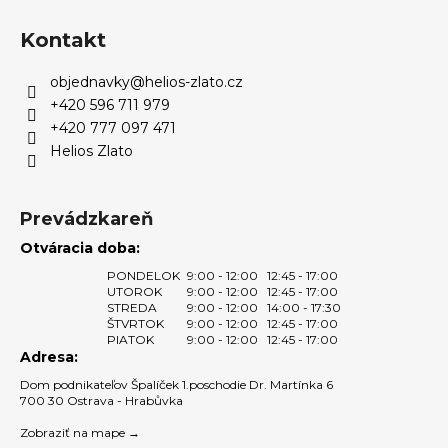
a
á
c
n
p
i
Kontakt
i
e
ä
e
p
objednavky
@
helios-zlato.cz
t
r
+420 596 711 979
i
v
+420 777 097 471
e
k
Helios Zlato
y
v
ý
Prevádzkareň
p
Otváracia doba:
i
PONDELOK
9:00 - 12:00
12:45 - 17:00
s
UTOROK
9:00 - 12:00
12:45 - 17:00
u
STREDA
9:00 - 12:00
14:00 - 17:30
ŠTVRTOK
9:00 - 12:00
12:45 - 17:00
PIATOK
9:00 - 12:00
12:45 - 17:00
Adresa:
Dom podnikateľov Špalíček 1.poschodie Dr. Martínka 6
700 30 Ostrava - Hrabůvka
Zobraziť na mape →