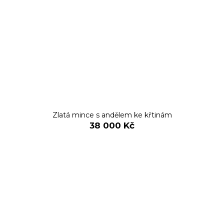
Zlatá mince s andělem ke křtinám
38 000 Kč