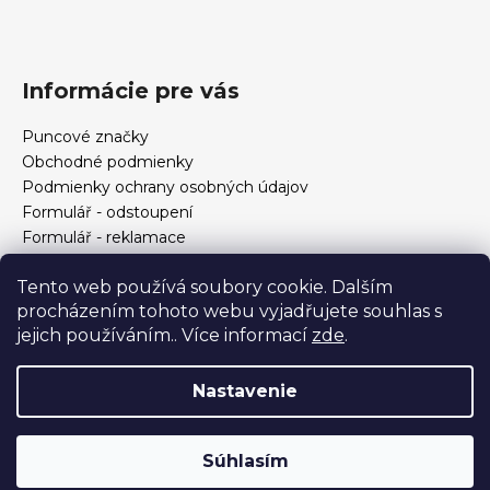
Informácie pre vás
Puncové značky
Obchodné podmienky
Podmienky ochrany osobných údajov
Formulář - odstoupení
Formulář - reklamace
Kontakt
Tento web používá soubory cookie. Dalším
Ako určiť veľkosť prsteňa
procházením tohoto webu vyjadřujete souhlas s
Ako si vybrať šperky?
jejich používáním.. Více informací
zde
.
Formulár na odstúpenie od zmluvy a reklamáciu
Nastavenie
Vytvoril Shoptet
Copyright 2026
Zlatnictví Helios
. Všetky práva
Súhlasím
vyhradené.