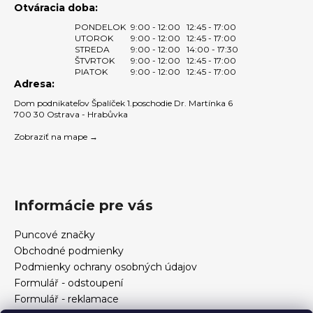
Otváracia doba:
v
ý
PONDELOK
9:00 - 12:00
12:45 - 17:00
UTOROK
9:00 - 12:00
12:45 - 17:00
p
STREDA
9:00 - 12:00
14:00 - 17:30
i
ŠTVRTOK
9:00 - 12:00
12:45 - 17:00
s
PIATOK
9:00 - 12:00
12:45 - 17:00
Adresa:
u
Dom podnikateľov Špalíček 1.poschodie Dr. Martínka 6
700 30 Ostrava - Hrabůvka
Zobraziť na mape →
Informácie pre vás
Puncové značky
Obchodné podmienky
Podmienky ochrany osobných údajov
Formulář - odstoupení
Formulář - reklamace