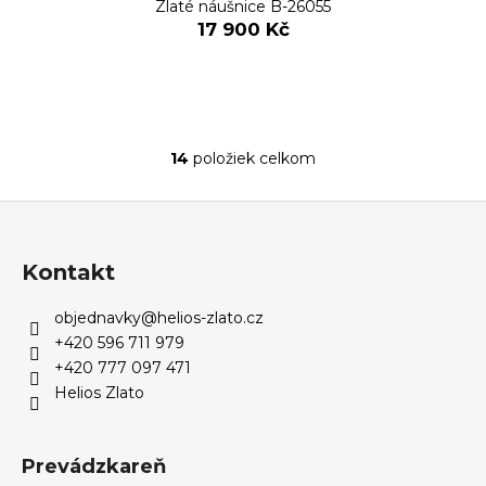
Zlaté náušnice B-26055
17 900 Kč
14
položiek celkom
O
v
Z
l
á
á
d
p
Kontakt
a
ä
c
objednavky
@
helios-zlato.cz
t
i
+420 596 711 979
i
e
+420 777 097 471
e
p
Helios Zlato
r
v
k
Prevádzkareň
y