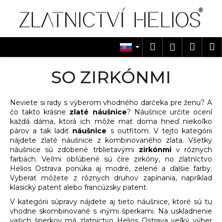
K
Prejsť
na
o
obsah
Späť
Späť
š
í
Hľadať
Náku
M
Prihlásen
Č
k
košík
o
SO ZIRKÓNMI
p
o
Neviete si rady s výberom vhodného darčeka pre ženu? A
t
čo takto krásne
zlaté náušnice
? Náušnice určite ocení
r
každá dáma, ktorá ich môže mať doma hneď niekoľko
e
párov a tak ladiť
náušnice
s outfitom. V tejto kategórii
nájdete zlaté náušnice z kombinovaného zlata. Všetky
b
náušnice sú zdobené trblietavými
zirkónmi
v rôznych
u
farbách. Veľmi obľúbené sú číre zirkóny, no zlatníctvo
j
Helios Ostrava ponúka aj modré, zelené a ďalšie farby.
Vyberať môžete z rôznych druhov zapínania, napríklad
e
klasický patent alebo francúzsky patent.
t
V kategórii súpravy nájdete aj tieto náušnice, ktoré sú tu
e
vhodne skombinované s inými šperkami. Na uskladnenie
n
vašich šperkov má zlatníctvo Helios Ostrava veľký výber