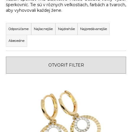
šperkovníc. Tie sú v rôznych veľkostiach, farbách a tvaroch,
á
aby vyhovovali každej žene.
j
R
s
a
ť
Odporúčame
Najlacnejšie
Najdrahšie
Najpredávanejšie
d
?
Abecedne
e
n
i
OTVORIŤ FILTER
e
HĽADAŤ
p
V
r
ý
o
O
p
d
d
i
u
p
s
k
o
r
p
t
ú
r
o