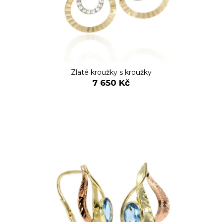
č
o
v
a
d
m
u
e
k
t
o
Zlaté kroužky s kroužky
v
7 650 Kč