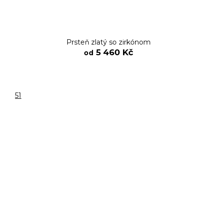
Prsteň zlatý so zirkónom
5 460 Kč
od
51