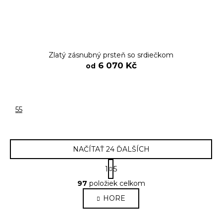
Zlatý zásnubný prsteň so srdiečkom
6 070 Kč
od
55
NAČÍTAŤ 24 ĎALŠÍCH
S
1
5
t
O
r
97
položiek celkom
v
á
HORE
l
n
k
á
o