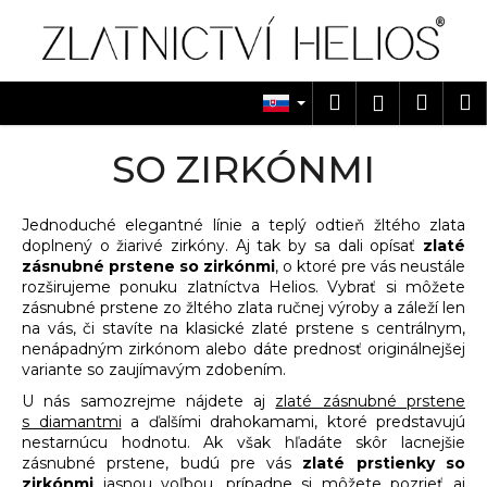
K
Prejsť
na
o
obsah
Späť
Späť
š
í
Hľadať
Náku
M
Prihlásen
Č
k
košík
o
SO ZIRKÓNMI
p
o
Jednoduché elegantné línie a teplý odtieň žltého zlata
t
doplnený o žiarivé zirkóny. Aj tak by sa dali opísať
zlaté
r
zásnubné prstene so zirkónmi
, o ktoré pre vás neustále
e
rozširujeme ponuku zlatníctva Helios. Vybrať si môžete
zásnubné prstene zo žltého zlata ručnej výroby a záleží len
b
na vás, či stavíte na klasické zlaté prstene s centrálnym,
u
nenápadným zirkónom alebo dáte prednosť originálnejšej
j
variante so zaujímavým zdobením.
e
U nás samozrejme nájdete aj
zlaté zásnubné prstene
s diamantmi
a ďalšími drahokamami, ktoré predstavujú
t
nestarnúcu hodnotu. Ak však hľadáte skôr lacnejšie
e
zásnubné prstene, budú pre vás
zlaté prstienky so
n
zirkónmi
jasnou voľbou, prípadne si môžete pozrieť aj