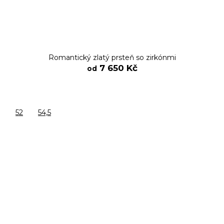
Romantický zlatý prsteň so zirkónmi
7 650 Kč
od
52
54,5