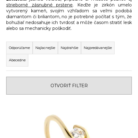
strieborné zásnubné prstene
. Keďže je zirkón umelo
á
vytvorený kameň, svojím vzhľadom sa veľmi podobá
j
diamantom či briliantom, no je potrebné počítať s tým, že
s
bohužiaľ nedosahuje ich tvrdosť a môže časom stratiť lesk
alebo sa mechanicky poškodiť.
ť
?
R
a
Odporúčame
Najlacnejšie
Najdrahšie
Najpredávanejšie
d
Abecedne
e
n
HĽADAŤ
i
OTVORIŤ FILTER
e
p
O
V
r
d
ý
p
o
o
p
d
r
i
u
ú
s
k