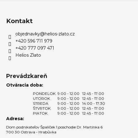
d
Z
v
a
a
á
c
n
p
i
Kontakt
i
e
ä
e
p
objednavky
@
helios-zlato.cz
t
r
+420 596 711 979
i
v
+420 777 097 471
e
k
Helios Zlato
y
v
ý
Prevádzkareň
p
Otváracia doba:
i
PONDELOK
9:00 - 12:00
12:45 - 17:00
s
UTOROK
9:00 - 12:00
12:45 - 17:00
u
STREDA
9:00 - 12:00
14:00 - 17:30
ŠTVRTOK
9:00 - 12:00
12:45 - 17:00
PIATOK
9:00 - 12:00
12:45 - 17:00
Adresa:
Dom podnikateľov Špalíček 1.poschodie Dr. Martínka 6
700 30 Ostrava - Hrabůvka