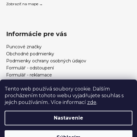
Zobraziť na mape →
Informácie pre vás
Puncové značky
Obchodné podmienky
Podmienky ochrany osobných údajov
Formulář - odstoupení
Formulář - reklamace
Kontakt
Tento web používá soubory cookie. Dalším
Ako určiť veľkosť prsteňa
procházením tohoto webu vyjadřujete souhlas s
Ako si vybrať šperky?
jejich používáním.. Více informací
zde
.
Formulár na odstúpenie od zmluvy a reklamáciu
Nastavenie
Vytvoril Shoptet
Copyright 2026
Zlatnictví Helios
. Všetky práva