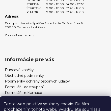
UTOROK
9:00 - 12:00
12:45 - 17:00
p
STREDA
9:00 - 12:00
14:00 - 17:30
i
ŠTVRTOK
9:00 - 12:00
12:45 - 17:00
s
PIATOK
9:00 - 12:00
12:45 - 17:00
Adresa:
u
Dom podnikateľov Špalíček 1.poschodie Dr. Martínka 6
700 30 Ostrava - Hrabůvka
Zobraziť na mape →
Informácie pre vás
Puncové značky
Obchodné podmienky
Podmienky ochrany osobných údajov
Formulář - odstoupení
Formulář - reklamace
Kontakt
Tento web používá soubory cookie. Dalším
Ako určiť veľkosť prsteňa
procházením tohoto webu vyjadřujete souhlas s
Ako si vybrať šperky?