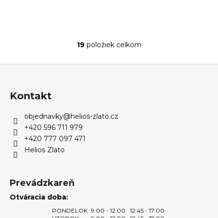
19
položiek celkom
O
v
Z
l
á
á
d
p
Kontakt
a
ä
c
objednavky
@
helios-zlato.cz
t
i
+420 596 711 979
i
e
+420 777 097 471
e
p
Helios Zlato
r
v
k
Prevádzkareň
y
Otváracia doba:
v
ý
PONDELOK
9:00 - 12:00
12:45 - 17:00