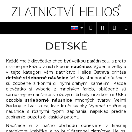
K
Prejsť
na
o
obsah
Späť
Späť
š
í
Hľadať
Náku
M
Prihlásen
Č
k
košík
o
DETSKÉ
p
o
Každé malé dievčatko chce byť veľkou parádnicou, a preto
t
máme pre každú z nich krásne
náušnice
. Výber je veľký a
r
v tejto kategórii vám zlatníctvo Helios Ostrava prináša
e
detské strieborné náušnice
. Všetky strieborné náušnice
sú zdobené zirkónmi či inými drahými kameňmi. Každé
b
dievčatko si vyberie z mnohých farieb, obľúbené sú
u
samozrejme náušnice s ružovými či bielymi zirkónmi. Uško
j
ozdobia
strieborné náušnice
mnohých tvarov. Veľmi
žiadaný je tvar srdca, kvietku či kvapky. Vyberať možno aj
e
náušnice s rôznymi typmi zapínania, napríklad predné
t
zapínanie, puzeta či klasický patent.
e
Náušnice si z nášho obchodu odnesiete v krásnej
n
darčekovej krabičke, a to buď firemnej zlatníctva Helios,