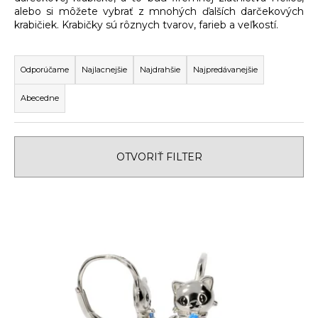
alebo si môžete vybrať z mnohých ďalších darčekových
á
krabičiek. Krabičky sú rôznych tvarov, farieb a veľkostí.
j
R
s
a
ť
Odporúčame
Najlacnejšie
Najdrahšie
Najpredávanejšie
d
?
Abecedne
e
n
i
OTVORIŤ FILTER
e
HĽADAŤ
p
V
r
ý
o
O
p
d
d
i
u
p
s
k
o
r
p
t
ú
r
o