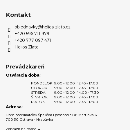
a
a
á
c
n
p
i
Kontakt
i
e
ä
e
p
objednavky
@
helios-zlato.cz
t
r
+420 596 711 979
i
v
+420 777 097 471
e
k
Helios Zlato
y
v
ý
Prevádzkareň
p
Otváracia doba:
i
PONDELOK
9:00 - 12:00
12:45 - 17:00
s
UTOROK
9:00 - 12:00
12:45 - 17:00
u
STREDA
9:00 - 12:00
14:00 - 17:30
ŠTVRTOK
9:00 - 12:00
12:45 - 17:00
PIATOK
9:00 - 12:00
12:45 - 17:00
Adresa:
Dom podnikateľov Špalíček 1.poschodie Dr. Martínka 6
700 30 Ostrava - Hrabůvka
Zobraziť na mape →