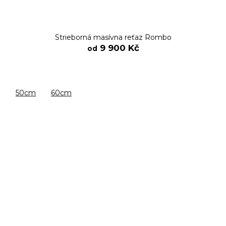
Strieborná masívna reťaz Rombo
9 900 Kč
od
50cm
60cm