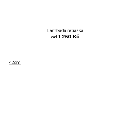
Lambada retiazka
1 250 Kč
od
42cm