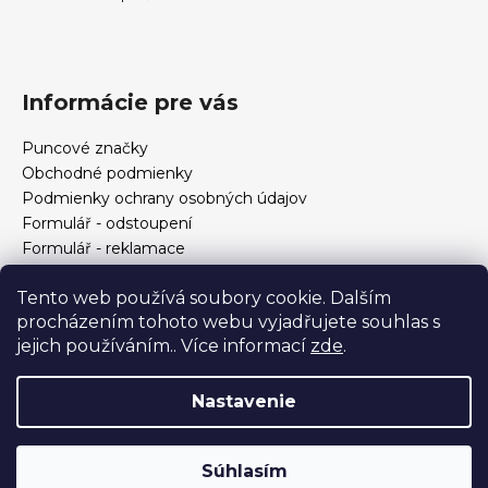
Informácie pre vás
Puncové značky
Obchodné podmienky
Podmienky ochrany osobných údajov
Formulář - odstoupení
Formulář - reklamace
Kontakt
Tento web používá soubory cookie. Dalším
Ako určiť veľkosť prsteňa
procházením tohoto webu vyjadřujete souhlas s
Ako si vybrať šperky?
jejich používáním.. Více informací
zde
.
Formulár na odstúpenie od zmluvy a reklamáciu
Nastavenie
Vytvoril Shoptet
Copyright 2026
Zlatnictví Helios
. Všetky práva
Súhlasím
vyhradené.