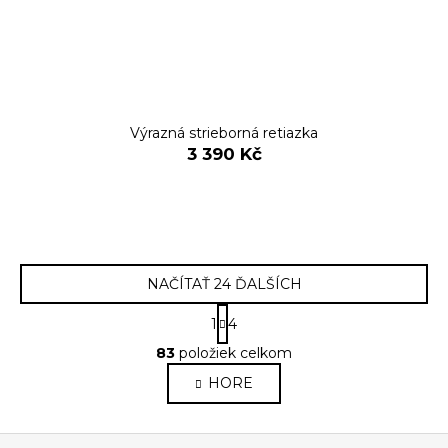
Výrazná strieborná retiazka
3 390 Kč
NAČÍTAŤ 24 ĎALŠÍCH
S
1
4
t
O
r
83
položiek celkom
v
á
HORE
l
n
k
á
o
d
Z
v