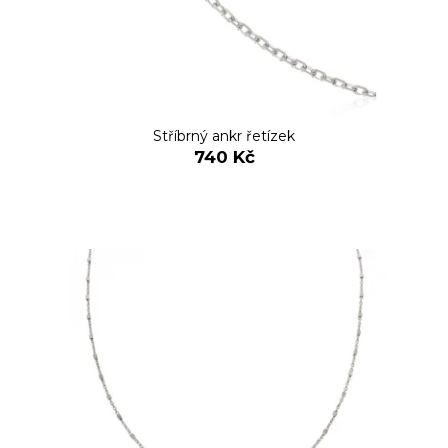
Stříbrný ankr řetízek
740 Kč