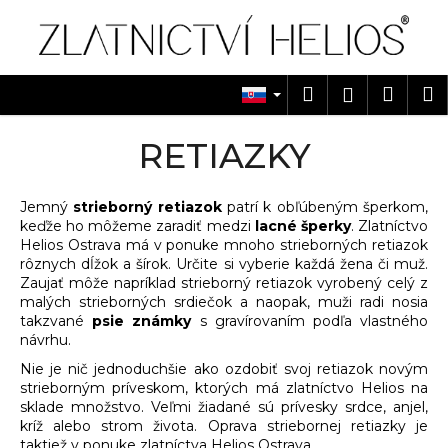
K
Prejsť
na
o
obsah
Späť
Späť
š
í
Hľadať
Náku
M
Prihlásen
Č
k
košík
o
RETIAZKY
p
o
Jemný
strieborný retiazok
patrí k obľúbeným šperkom,
t
keďže ho môžeme zaradiť medzi
lacné šperky
. Zlatníctvo
r
Helios Ostrava má v ponuke mnoho strieborných retiazok
e
rôznych dĺžok a šírok. Určite si vyberie každá žena či muž.
Zaujať môže napríklad strieborný retiazok vyrobený celý z
b
malých strieborných srdiečok a naopak, muži radi nosia
u
takzvané
psie známky
s gravírovaním
podľa vlastného
j
návrhu.
e
Nie je nič jednoduchšie ako ozdobiť svoj retiazok novým
strieborným príveskom, ktorých má zlatníctvo Helios na
t
sklade množstvo. Veľmi žiadané sú prívesky srdce, anjel,
e
kríž alebo strom života.
Oprava striebornej retiazky
je
n
taktiež v ponuke zlatníctva Helios Ostrava.