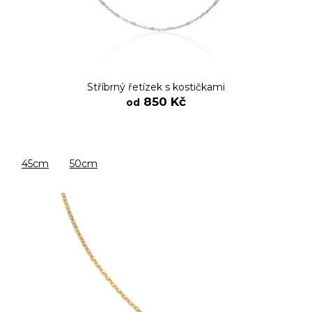
Stříbrný řetízek s kostičkami
850 Kč
od
45cm
50cm