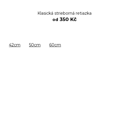
Klasická strieborná retiazka
350 Kč
od
42cm
50cm
60cm