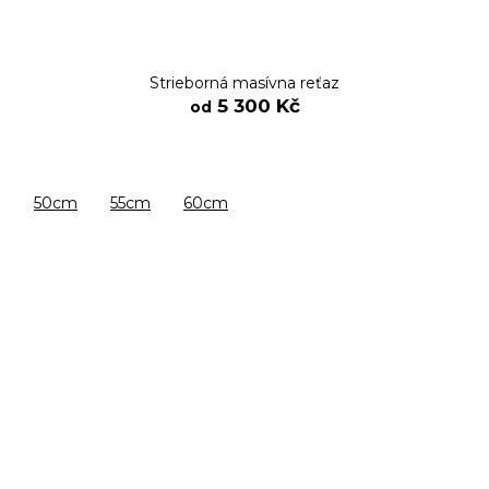
Strieborná masívna reťaz
5 300 Kč
od
50cm
55cm
60cm