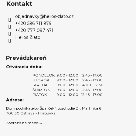
d
p
Kontakt
a
ä
c
objednavky
@
helios-zlato.cz
t
i
+420 596 711 979
i
e
+420 777 097 471
e
p
Helios Zlato
r
v
k
Prevádzkareň
y
Otváracia doba:
v
ý
PONDELOK
9:00 - 12:00
12:45 - 17:00
UTOROK
9:00 - 12:00
12:45 - 17:00
p
STREDA
9:00 - 12:00
14:00 - 17:30
i
ŠTVRTOK
9:00 - 12:00
12:45 - 17:00
s
PIATOK
9:00 - 12:00
12:45 - 17:00
Adresa:
u
Dom podnikateľov Špalíček 1.poschodie Dr. Martínka 6
700 30 Ostrava - Hrabůvka
Zobraziť na mape →