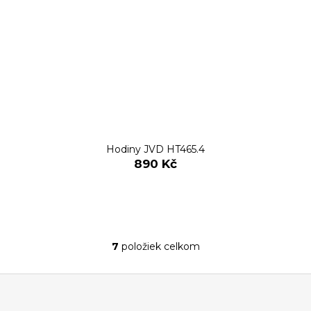
Hodiny JVD HT465.4
890 Kč
7
položiek celkom
O
v
Z
l
á
á