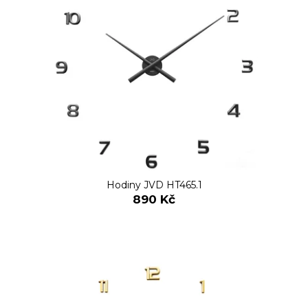
č
a
m
e
Hodiny JVD HT465.1
890 Kč