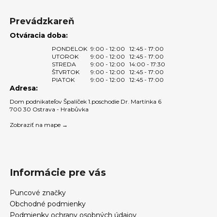
v
k
Prevádzkareň
y
Otváracia doba:
v
ý
PONDELOK
9:00 - 12:00
12:45 - 17:00
UTOROK
9:00 - 12:00
12:45 - 17:00
p
STREDA
9:00 - 12:00
14:00 - 17:30
i
ŠTVRTOK
9:00 - 12:00
12:45 - 17:00
s
PIATOK
9:00 - 12:00
12:45 - 17:00
Adresa:
u
Dom podnikateľov Špalíček 1.poschodie Dr. Martínka 6
700 30 Ostrava - Hrabůvka
Zobraziť na mape →
Informácie pre vás
Puncové značky
Obchodné podmienky
Podmienky ochrany osobných údajov