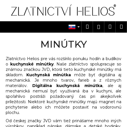
K
Prejsť
na
o
obsah
Späť
Späť
š
í
Hľadať
Náku
M
Prihlásen
Č
k
košík
o
MINÚTKY
p
o
Zlatníctvo Helios pre vás rozšírilo ponuku hodín a budíkov
t
o
kuchynské minútky
. Naše zlatníctvo spolupracuje so
r
známou značkou JVD, ktorá tieto kuchynské minútky má
e
skladom.
Kuchynská minútka
môže byť digitálna aj
mechanická. Je mnoho tvarov, farieb a z rôznych
b
materiálov.
Digitálna kuchynská minútka
, ale aj
u
mechanická nemusí byť využívaná iba v kuchyni, ale
j
spoľahlivo postráži požadovaný čas pri akejkoľvek
príležitosti. Niektoré kuchynské minútky majú magnet na
e
prichytenie alebo ich môžete postaviť na vodorovnú
t
plochu.
e
Od českej značky JVD vám tiež prinášame mnoho iných
n
výrobkov, napríklad pánske, dámske a detské hodinky,