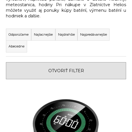
meteostanica, hodiny Pri nákupe v Zlatníctve Helios
á
môžete využiť aj ponuky kúpy batérií, výmenu batérií u
j
hodiniek a ďalšie.
s
R
ť
a
Odporúčame
Najlacnejšie
Najdrahšie
Najpredávanejšie
?
d
Abecedne
e
n
i
HĽADAŤ
OTVORIŤ FILTER
e
p
V
r
O
ý
o
d
p
d
p
i
u
o
s
k
r
p
ú
t