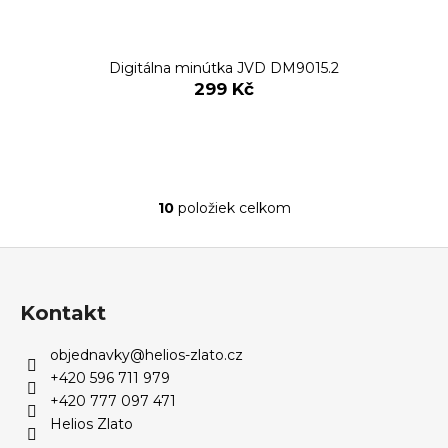
Digitálna minútka JVD DM9015.2
299 Kč
10
položiek celkom
O
v
Z
l
á
á
d
p
Kontakt
a
ä
c
objednavky
@
helios-zlato.cz
t
i
+420 596 711 979
i
e
+420 777 097 471
e
p
Helios Zlato
r