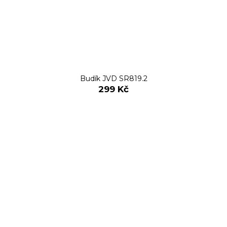
Budík JVD SR819.2
299 Kč