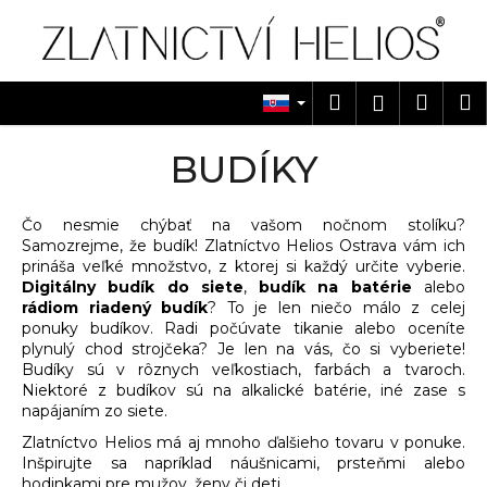
K
Prejsť
na
o
obsah
Späť
Späť
š
í
Hľadať
Náku
M
Prihlásen
Č
k
košík
o
BUDÍKY
p
o
Čo nesmie chýbať na vašom nočnom stolíku?
t
Samozrejme, že budík! Zlatníctvo Helios Ostrava vám ich
r
prináša veľké množstvo, z ktorej si každý určite vyberie.
e
Digitálny budík do siete
,
budík na batérie
alebo
rádiom riadený budík
? To je len niečo málo z celej
b
ponuky budíkov. Radi počúvate tikanie alebo oceníte
u
plynulý chod strojčeka? Je len na vás, čo si vyberiete!
j
Budíky sú v rôznych veľkostiach, farbách a tvaroch.
Niektoré z budíkov sú na alkalické batérie, iné zase s
e
napájaním zo siete.
t
Zlatníctvo Helios má aj mnoho ďalšieho tovaru v ponuke.
e
Inšpirujte sa napríklad náušnicami, prsteňmi alebo
n
hodinkami pre mužov, ženy či deti.