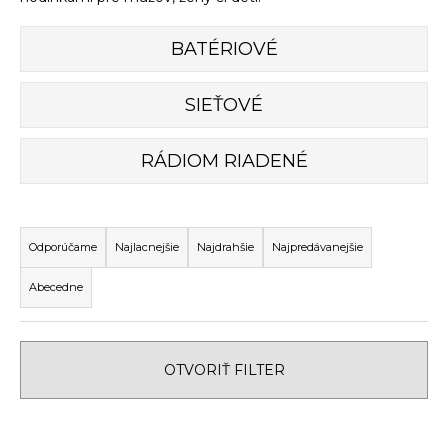
á
j
BATÉRIOVÉ
s
ť
SIEŤOVÉ
?
RÁDIOM RIADENÉ
R
HĽADAŤ
a
Odporúčame
Najlacnejšie
Najdrahšie
Najpredávanejšie
d
Abecedne
e
O
n
d
i
p
OTVORIŤ FILTER
e
o
p
r
V
ú
r