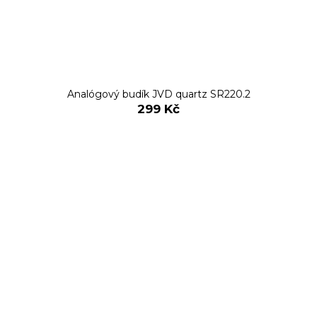
Analógový budík JVD quartz SR220.2
299 Kč