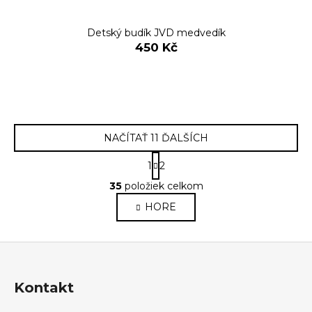
Detský budík JVD medvedík
450 Kč
NAČÍTAŤ 11 ĎALŠÍCH
S
1
2
t
O
r
35
položiek celkom
v
á
HORE
l
n
k
á
o
d
Z
v
a
a
á
c
n
p
i
Kontakt
i
e
ä
e