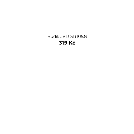
Budík JVD SR105.8
319 Kč