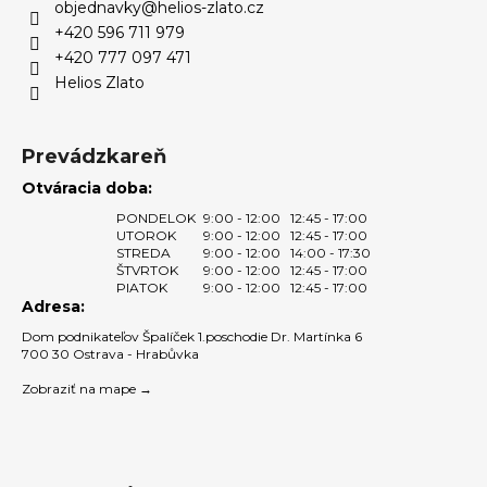
p
objednavky
@
helios-zlato.cz
t
r
+420 596 711 979
i
v
+420 777 097 471
e
k
Helios Zlato
y
v
ý
Prevádzkareň
p
Otváracia doba:
i
PONDELOK
9:00 - 12:00
12:45 - 17:00
s
UTOROK
9:00 - 12:00
12:45 - 17:00
u
STREDA
9:00 - 12:00
14:00 - 17:30
ŠTVRTOK
9:00 - 12:00
12:45 - 17:00
PIATOK
9:00 - 12:00
12:45 - 17:00
Adresa:
Dom podnikateľov Špalíček 1.poschodie Dr. Martínka 6
700 30 Ostrava - Hrabůvka
Zobraziť na mape →