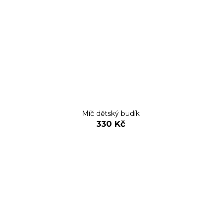
Míč dětský budík
330 Kč