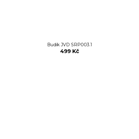
Budik JVD SRP003.1
499 Kč