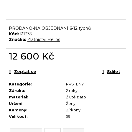
č
u
j
e
m
PRODÁNO-NA OBJEDNÁNÍ 6-12 týdnů
e
Kód:
P1335
Značka:
Zlatnictví Helios
12 600 Kč
Měrná
cena:
Zeptat se
Sdílet
Kategorie
:
PRSTENY
Záruka
:
2 roky
materiál
:
Žluté zlato
Určení
:
Ženy
Kameny
:
Zirkony
Velikost
:
59