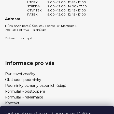
ÚTERÝ
9:00 - 12:00
12:45 - 17:00
STŘEDA
9:00 - 12:00
14:00 - 17:30
ČTVRTEK
9:00 - 12:00
12:45 - 17:00
PÁTEK
9:00 - 12:00
12:45 - 17:00
Adresa:
Dům podnikatelů Špalíček 1.patro Dr. Martínka 6
700 30 Ostrava - Hrabůvka
Zobrazit na mapě →
Informace pro vás
Puncovní značky
Obchodní podmínky
Podmínky ochrany osobních údajů
Formulář - odstoupení
Formulář - reklamace
Kontakt
Jak určit velikost prstenu
Tento web používá soubory cookie. Dalším