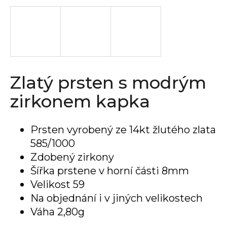
a
j
í
t
?
Zlatý prsten s modrým
zirkonem kapka
HLEDAT
Prsten vyrobený ze 14kt žlutého zlata
585/1000
Zdobený zirkony
D
Šířka prstene v horní části 8mm
o
Velikost 59
p
o
Na objednání i v jiných velikostech
r
Váha 2,80g
u