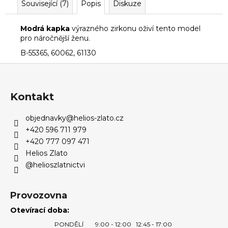
Související (7)
Popis
Diskuze
Modrá kapka
výrazného zirkonu oživí tento model
pro náročnější ženu.
B-55365, 60062, 61130
Z
á
p
Kontakt
a
objednavky
@
helios-zlato.cz
t
+420 596 711 979
í
+420 777 097 471
Helios Zlato
@helioszlatnictvi
Provozovna
Otevírací doba:
PONDĚLÍ
9:00 - 12:00
12:45 - 17:00