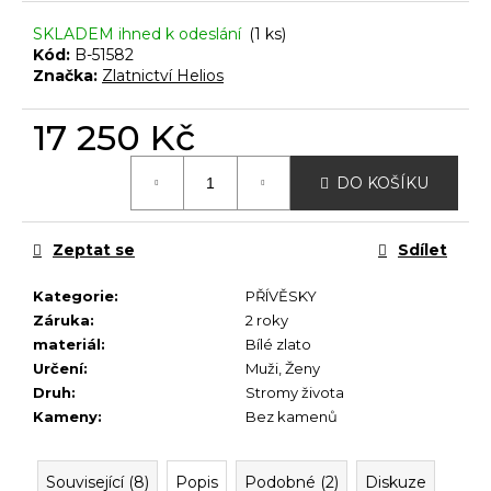
č
u
SKLADEM ihned k odeslání
(1 ks)
j
Kód:
B-51582
e
Značka:
Zlatnictví Helios
m
e
17 250 Kč
Měrná
DO KOŠÍKU
cena:
Zeptat se
Sdílet
Kategorie
:
PŘÍVĚSKY
Záruka
:
2 roky
materiál
:
Bílé zlato
Určení
:
Muži
,
Ženy
Druh
:
Stromy života
Kameny
:
Bez kamenů
Související (8)
Popis
Podobné (2)
Diskuze