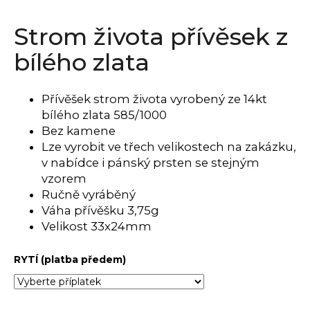
a
Strom života přívěsek z
j
í
bílého zlata
t
?
Přívěšek strom života vyrobený ze 14kt
bílého zlata 585/1000
Bez kamene
Lze vyrobit ve třech velikostech na zakázku,
HLEDAT
v nabídce i pánský prsten se stejným
vzorem
Ručně vyráběný
Váha přívěšku 3,75g
D
Velikost 33x24mm
o
p
RYTÍ (platba předem)
o
r
u