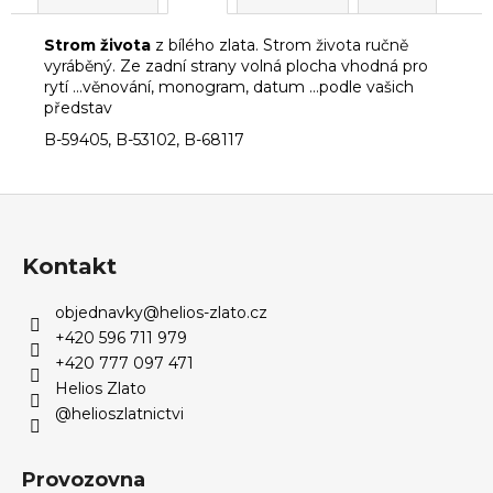
Strom života
z bílého zlata. Strom života ručně
vyráběný. Ze zadní strany volná plocha vhodná pro
rytí ...věnování, monogram, datum ...podle vašich
představ
B-59405, B-53102, B-68117
Z
á
p
Kontakt
a
objednavky
@
helios-zlato.cz
t
+420 596 711 979
í
+420 777 097 471
Helios Zlato
@helioszlatnictvi
Provozovna