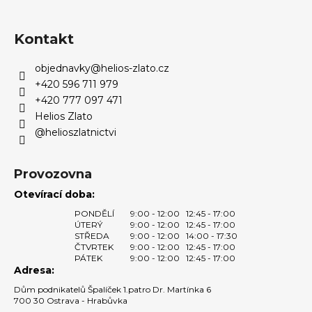
Z
á
p
Kontakt
a
objednavky
@
helios-zlato.cz
t
+420 596 711 979
í
+420 777 097 471
Helios Zlato
@helioszlatnictvi
Provozovna
Otevírací doba:
PONDĚLÍ
9:00 - 12:00
12:45 - 17:00
ÚTERÝ
9:00 - 12:00
12:45 - 17:00
STŘEDA
9:00 - 12:00
14:00 - 17:30
ČTVRTEK
9:00 - 12:00
12:45 - 17:00
PÁTEK
9:00 - 12:00
12:45 - 17:00
Adresa:
Dům podnikatelů Špalíček 1.patro Dr. Martínka 6
700 30 Ostrava - Hrabůvka