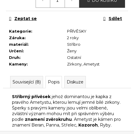
č
DO KOŠÍKU
cena:
u
j
Zeptat se
Sdílet
e
m
Kategorie
:
PŘÍVĚSKY
e
Záruka
:
2 roky
materiál
:
Stříbro
Určení
:
Ženy
Druh
:
Ostatní
Kameny
:
Zirkony
,
Ametyst
Související (8)
Popis
Diskuze
Stříbrný přívěsek
jehož dominantou je kapka z
pravého Ametystu, kterou lemují jemné bílé zirkony.
Šperky s pravými kameny jsou velmi oblíbené,
zvláštní význam mohou mít při správném výběru
podle
znamení zvěrokruhu
. Ametyst je kámen pro
znamení Beran, Panna, Střelec,
Kozoroh
, Ryby.