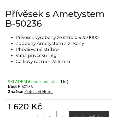
a
Přívěsek s Ametystem
j
í
B-50236
t
?
Přívěšek vyrobený ze stříbra 925/1000
Zdobený Ametystem a zirkony
Rhodiované stříbro
Váha přívěšku 1,8g
HLEDAT
Celkový rozměr 23,5mm
SKLADEM ihned k odeslání
(1 ks)
D
Kód:
B-50236
o
Značka:
Zlatnictví Helios
p
o
1 620 Kč
r
u
Měrná