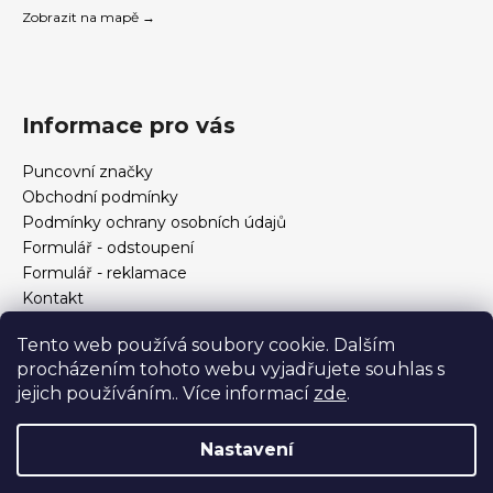
Zobrazit na mapě →
Informace pro vás
Puncovní značky
Obchodní podmínky
Podmínky ochrany osobních údajů
Formulář - odstoupení
Formulář - reklamace
Kontakt
Jak určit velikost prstenu
Tento web používá soubory cookie. Dalším
Jak vybrat šperky?
procházením tohoto webu vyjadřujete souhlas s
Formulář pro vrácení, výměnu, reklamaci a odstoupení od
jejich používáním.. Více informací
zde
.
smlouvy
Nastavení
Vytvořil Shoptet