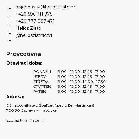
a
objednavky
@
helios-zlato.cz
t
+420 596 711 979
í
+420 777 097 471
Helios Zlato
@helioszlatnictvi
Provozovna
Otevírací doba:
PONDĚLÍ
9:00 - 12:00
12:45 - 17:00
ÚTERÝ
9:00 - 12:00
12:45 - 17:00
STŘEDA
9:00 - 12:00
14:00 - 17:30
ČTVRTEK
9:00 - 12:00
12:45 - 17:00
PÁTEK
9:00 - 12:00
12:45 - 17:00
Adresa:
Dům podnikatelů Špalíček 1.patro Dr. Martínka 6
700 30 Ostrava - Hrabůvka
Zobrazit na mapě →