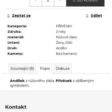
č
DO KOŠÍKU
cena:
u
j
Zeptat se
Sdílet
e
m
Kategorie
:
PŘÍVĚSKY
e
Záruka
:
2 roky
materiál
:
Růžové zlato
Určení
:
Ženy
,
Děti
Druh
:
Andílci
Kameny
:
Bez kamenů
Související (8)
Popis
Diskuze
Andílek
z růžového zlata.
Přívěsek
s oblíbeným
symbolem.
Z
á
p
Kontakt