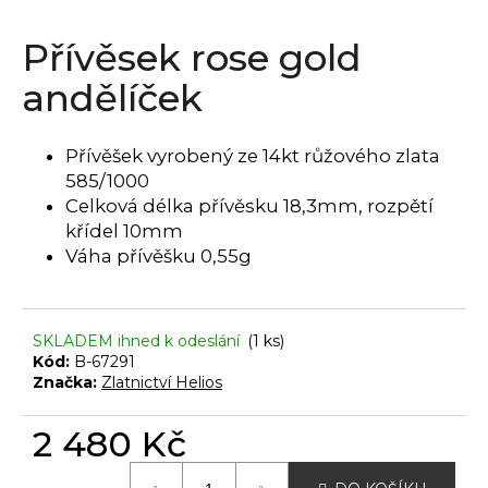
a
Přívěsek rose gold
j
í
andělíček
t
?
Přívěšek vyrobený ze 14kt růžového zlata
585/1000
Celková délka přívěsku 18,3mm, rozpětí
křídel 10mm
HLEDAT
Váha přívěšku 0,55g
SKLADEM ihned k odeslání
(1 ks)
D
Kód:
B-67291
o
Značka:
Zlatnictví Helios
p
o
2 480 Kč
r
u
Měrná